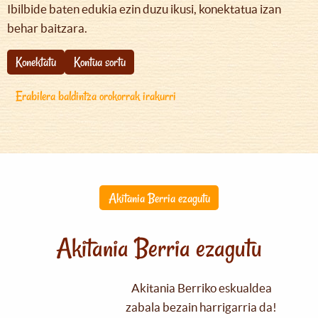
Ibilbide baten edukia ezin duzu ikusi, konektatua izan
behar baitzara.
Konektatu
Kontua sortu
Erabilera baldintza orokorrak irakurri
Akitania Berria ezagutu
Akitania Berria ezagutu
Akitania Berriko eskualdea
zabala bezain harrigarria da!