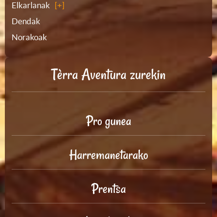
Elkarlanak
Dendak
Norakoak
Tèrra Aventura zurekin
Pro gunea
Harremanetarako
Prentsa