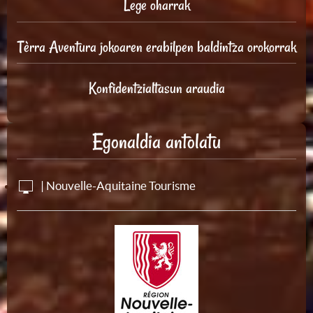
Lege oharrak
Tèrra Aventura jokoaren erabilpen baldintza orokorrak
Konfidentzialtasun araudia
Egonaldia antolatu
| Nouvelle-Aquitaine Tourisme