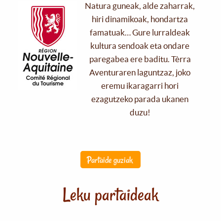
Natura guneak, alde zaharrak,
hiri dinamikoak, hondartza
famatuak… Gure lurraldeak
kultura sendoak eta ondare
paregabea ere baditu. Tèrra
Aventuraren laguntzaz, joko
eremu ikaragarri hori
ezagutzeko parada ukanen
duzu!
Partaide guziak
Leku partaideak