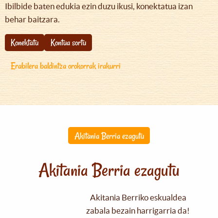
Ibilbide baten edukia ezin duzu ikusi, konektatua izan
behar baitzara.
Konektatu
Kontua sortu
Erabilera baldintza orokorrak irakurri
Akitania Berria ezagutu
Akitania Berria ezagutu
Akitania Berriko eskualdea
zabala bezain harrigarria da!