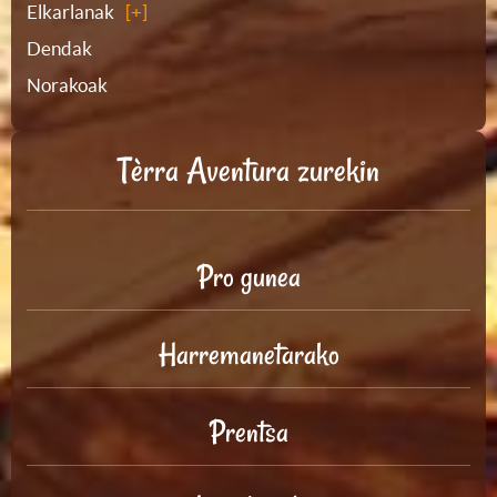
Elkarlanak
Dendak
Norakoak
Tèrra Aventura zurekin
Pro gunea
Harremanetarako
Prentsa