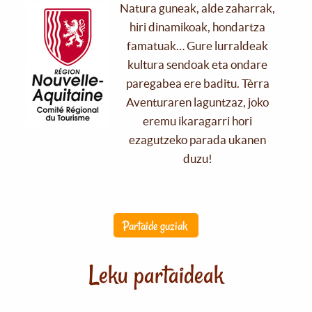
Natura guneak, alde zaharrak,
hiri dinamikoak, hondartza
famatuak… Gure lurraldeak
kultura sendoak eta ondare
paregabea ere baditu. Tèrra
Aventuraren laguntzaz, joko
eremu ikaragarri hori
ezagutzeko parada ukanen
duzu!
Partaide guziak
Leku partaideak