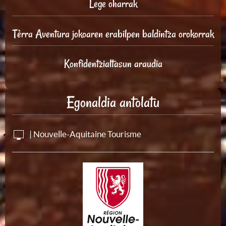
Lege oharrak
Tèrra Aventura jokoaren erabilpen baldintza orokorrak
Konfidentzialtasun araudia
Egonaldia antolatu
| Nouvelle-Aquitaine Tourisme