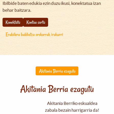
Ibilbide baten edukia ezin duzu ikusi, konektatua izan
behar baitzara.
Konektatu
Kontua sortu
Erabilera baldintza orokorrak irakurri
Akitania Berria ezagutu
Akitania Berria ezagutu
Akitania Berriko eskualdea
zabala bezain harrigarria da!