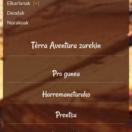
Elkarlanak
Dendak
Norakoak
Tèrra Aventura zurekin
Pro gunea
Harremanetarako
Prentsa