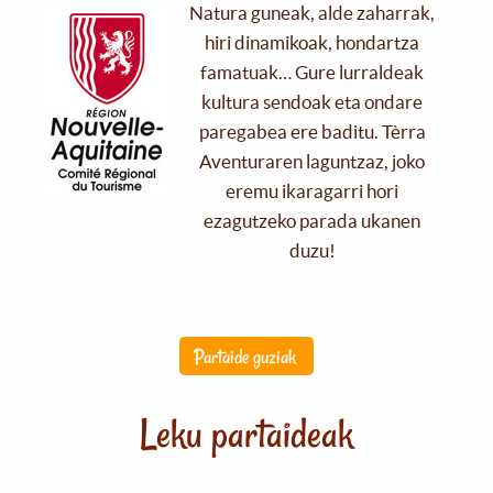
Natura guneak, alde zaharrak,
hiri dinamikoak, hondartza
famatuak… Gure lurraldeak
kultura sendoak eta ondare
paregabea ere baditu. Tèrra
Aventuraren laguntzaz, joko
eremu ikaragarri hori
ezagutzeko parada ukanen
duzu!
Partaide guziak
Leku partaideak