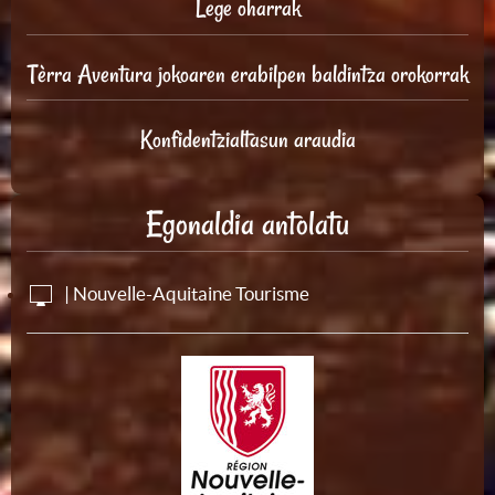
Lege oharrak
Tèrra Aventura jokoaren erabilpen baldintza orokorrak
Konfidentzialtasun araudia
Egonaldia antolatu
| Nouvelle-Aquitaine Tourisme