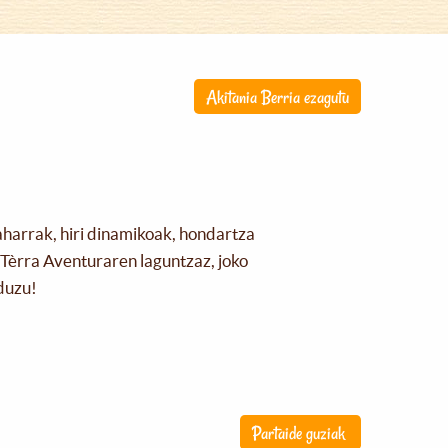
Akitania Berria ezagutu
aharrak, hiri dinamikoak, hondartza
Tèrra Aventuraren laguntzaz, joko
duzu!
Partaide guziak