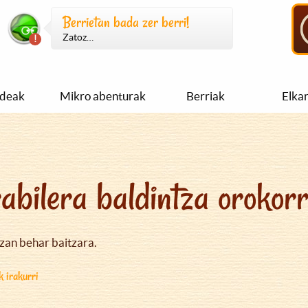
Berrietan bada zer berri!
Zatoz…
ideak
Mikro abenturak
Berriak
Elka
abilera baldintza orokor
izan behar baitzara.
k irakurri