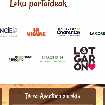
Leku partaideak
Tèrra Aventura zurekin