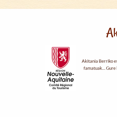
Ak
Akitania Berriko e
famatuak… Gure l