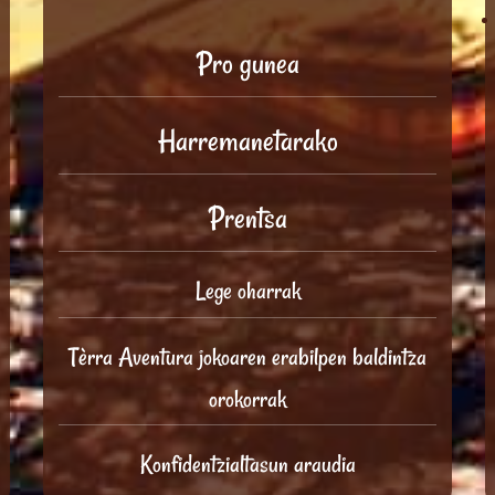
Pro gunea
Harremanetarako
Prentsa
Lege oharrak
Tèrra Aventura jokoaren erabilpen baldintza
orokorrak
Konfidentzialtasun araudia