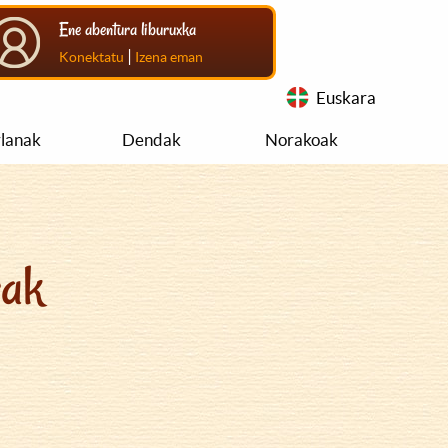
Ene abentura liburuxka
|
Konektatu
Izena eman
Euskara
rlanak
Dendak
Norakoak
rak