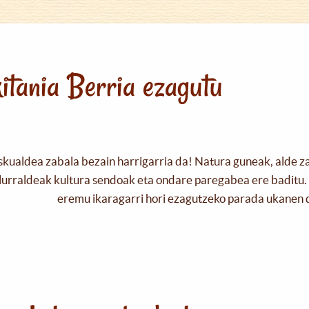
itania Berria ezagutu
skualdea zabala bezain harrigarria da! Natura guneak, alde z
urraldeak kultura sendoak eta ondare paregabea ere baditu. 
eremu ikaragarri hori ezagutzeko parada ukanen 