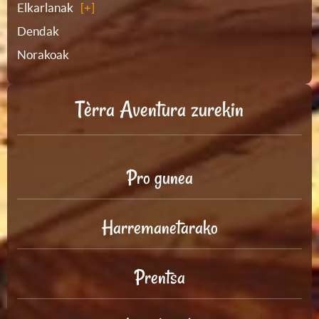
Elkarlanak
Dendak
Norakoak
Tèrra Aventura zurekin
Pro gunea
Harremanetarako
Prentsa