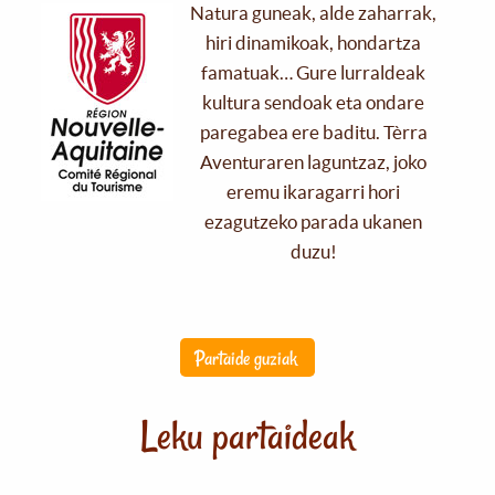
Natura guneak, alde zaharrak,
hiri dinamikoak, hondartza
famatuak… Gure lurraldeak
kultura sendoak eta ondare
paregabea ere baditu. Tèrra
Aventuraren laguntzaz, joko
eremu ikaragarri hori
ezagutzeko parada ukanen
duzu!
Partaide guziak
Leku partaideak