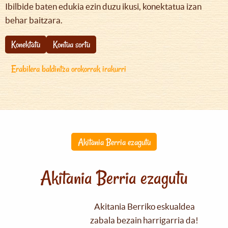
Ibilbide baten edukia ezin duzu ikusi, konektatua izan
behar baitzara.
Konektatu
Kontua sortu
Erabilera baldintza orokorrak irakurri
Akitania Berria ezagutu
Akitania Berria ezagutu
Akitania Berriko eskualdea
zabala bezain harrigarria da!