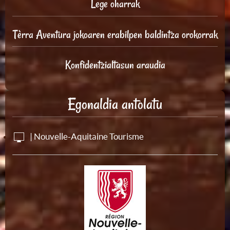
Lege oharrak
Tèrra Aventura jokoaren erabilpen baldintza orokorrak
Konfidentzialtasun araudia
Egonaldia antolatu
| Nouvelle-Aquitaine Tourisme