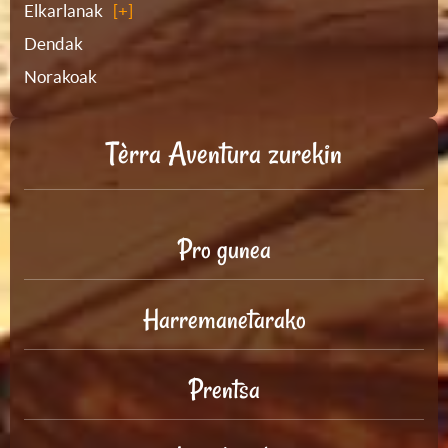
Elkarlanak
Dendak
Norakoak
Tèrra Aventura zurekin
Pro gunea
Harremanetarako
Prentsa