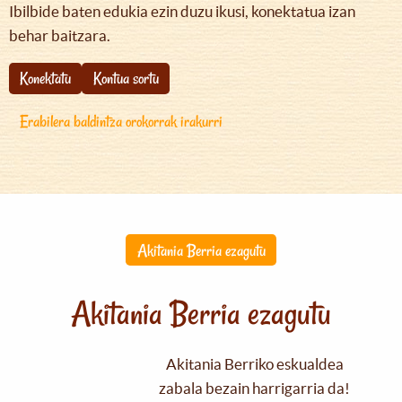
Ibilbide baten edukia ezin duzu ikusi, konektatua izan
behar baitzara.
Konektatu
Kontua sortu
Erabilera baldintza orokorrak irakurri
Akitania Berria ezagutu
Akitania Berria ezagutu
Akitania Berriko eskualdea
zabala bezain harrigarria da!