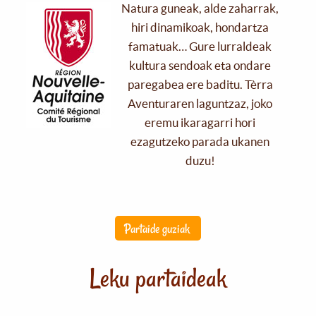
Natura guneak, alde zaharrak,
hiri dinamikoak, hondartza
famatuak… Gure lurraldeak
kultura sendoak eta ondare
paregabea ere baditu. Tèrra
Aventuraren laguntzaz, joko
eremu ikaragarri hori
ezagutzeko parada ukanen
duzu!
Partaide guziak
Leku partaideak