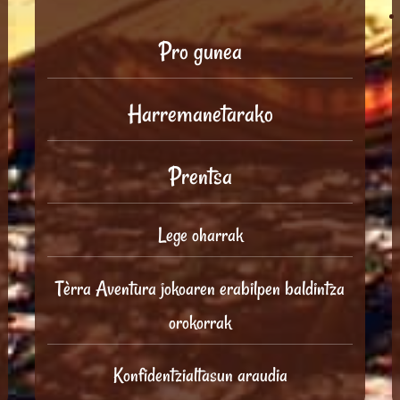
Pro gunea
Harremanetarako
Prentsa
Lege oharrak
Tèrra Aventura jokoaren erabilpen baldintza
orokorrak
Konfidentzialtasun araudia