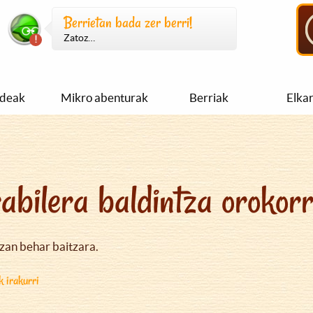
Berrietan bada zer berri!
Zatoz…
ideak
Mikro abenturak
Berriak
Elka
abilera baldintza orokor
izan behar baitzara.
k irakurri