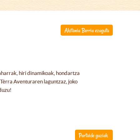
Akitania Berria ezagutu
aharrak, hiri dinamikoak, hondartza
Tèrra Aventuraren laguntzaz, joko
duzu!
Partaide guziak