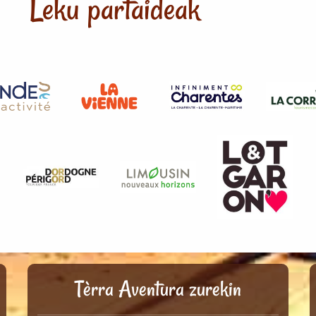
Leku partaideak
Tèrra Aventura zurekin