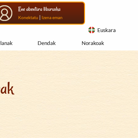
Ene abentura liburuxka
|
Konektatu
Izena eman
Euskara
rlanak
Dendak
Norakoak
rak