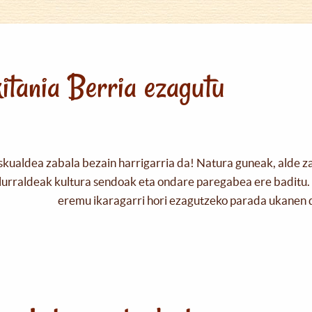
itania Berria ezagutu
skualdea zabala bezain harrigarria da! Natura guneak, alde z
urraldeak kultura sendoak eta ondare paregabea ere baditu. 
eremu ikaragarri hori ezagutzeko parada ukanen 