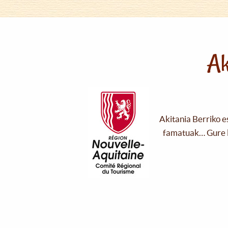
Ak
Akitania Berriko e
famatuak… Gure l