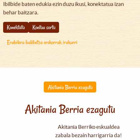
Ibilbide baten edukia ezin duzu ikusi, konektatua izan
behar baitzara.
Konektatu
Kontua sortu
Erabilera baldintza orokorrak irakurri
Akitania Berria ezagutu
Akitania Berria ezagutu
Akitania Berriko eskualdea
zabala bezain harrigarria da!