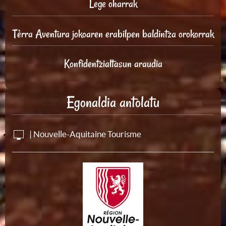
Lege oharrak
Tèrra Aventura jokoaren erabilpen baldintza orokorrak
Konfidentzialtasun araudia
Egonaldia antolatu
| Nouvelle-Aquitaine Tourisme