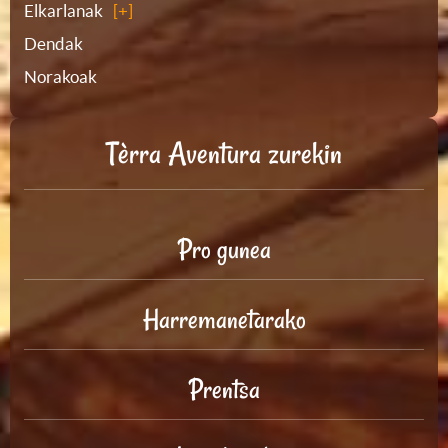
Elkarlanak
Dendak
Norakoak
Tèrra Aventura zurekin
Pro gunea
Harremanetarako
Prentsa