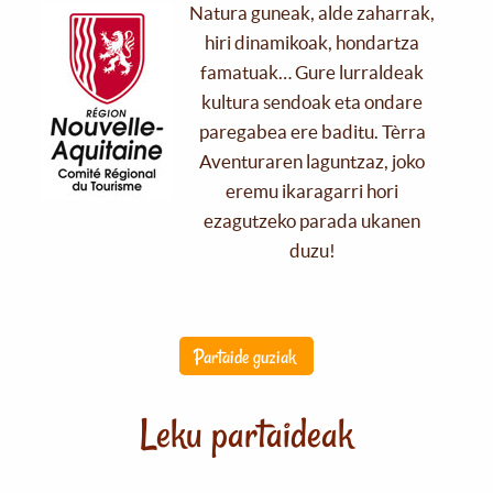
Natura guneak, alde zaharrak,
hiri dinamikoak, hondartza
famatuak… Gure lurraldeak
kultura sendoak eta ondare
paregabea ere baditu. Tèrra
Aventuraren laguntzaz, joko
eremu ikaragarri hori
ezagutzeko parada ukanen
duzu!
Partaide guziak
Leku partaideak