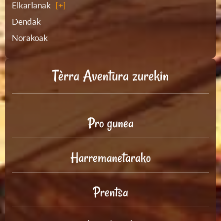
Elkarlanak
Dendak
Norakoak
Tèrra Aventura zurekin
Pro gunea
Harremanetarako
Prentsa