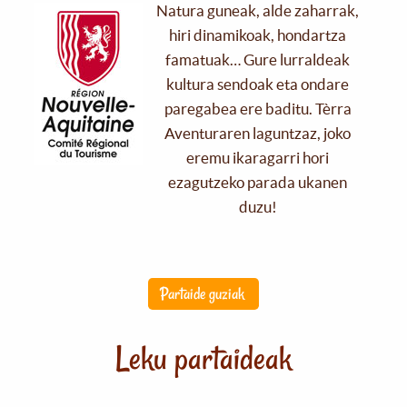
Natura guneak, alde zaharrak,
hiri dinamikoak, hondartza
famatuak… Gure lurraldeak
kultura sendoak eta ondare
paregabea ere baditu. Tèrra
Aventuraren laguntzaz, joko
eremu ikaragarri hori
ezagutzeko parada ukanen
duzu!
Partaide guziak
Leku partaideak