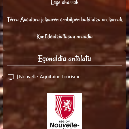
Lege oharrak
Tèrra Aventura jokoaren erabilpen baldintza orokorrak
Konfidentzialtasun araudia
Egonaldia antolatu
| Nouvelle-Aquitaine Tourisme