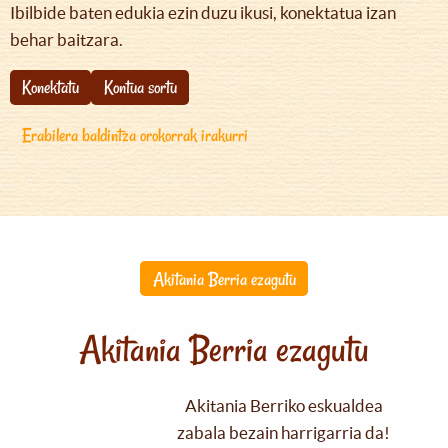
Ibilbide baten edukia ezin duzu ikusi, konektatua izan
behar baitzara.
Konektatu
Kontua sortu
Erabilera baldintza orokorrak irakurri
Akitania Berria ezagutu
Akitania Berria ezagutu
Akitania Berriko eskualdea
zabala bezain harrigarria da!