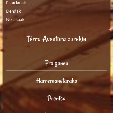
Elkarlanak
Dendak
Norakoak
Tèrra Aventura zurekin
Pro gunea
Harremanetarako
Prentsa