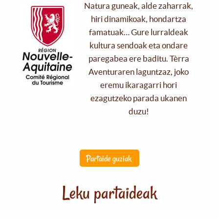
Natura guneak, alde zaharrak,
hiri dinamikoak, hondartza
famatuak… Gure lurraldeak
kultura sendoak eta ondare
paregabea ere baditu. Tèrra
Aventuraren laguntzaz, joko
eremu ikaragarri hori
ezagutzeko parada ukanen
duzu!
Partaide guziak
Leku partaideak