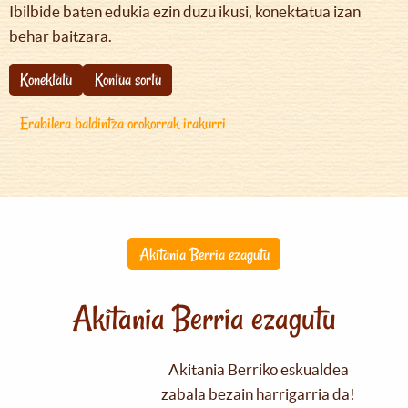
Ibilbide baten edukia ezin duzu ikusi, konektatua izan
behar baitzara.
Konektatu
Kontua sortu
Erabilera baldintza orokorrak irakurri
Akitania Berria ezagutu
Akitania Berria ezagutu
Akitania Berriko eskualdea
zabala bezain harrigarria da!