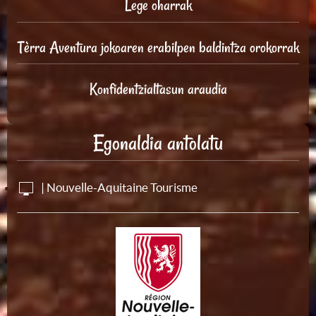
Lege oharrak
Tèrra Aventura jokoaren erabilpen baldintza orokorrak
Konfidentzialtasun araudia
Egonaldia antolatu
| Nouvelle-Aquitaine Tourisme