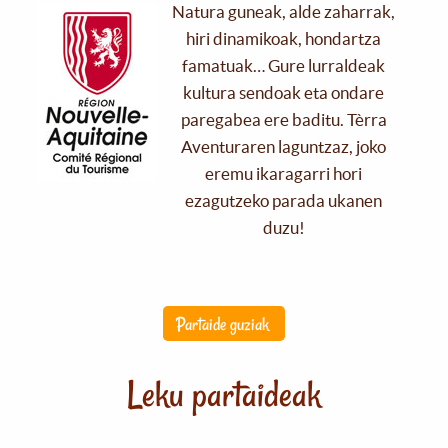
Natura guneak, alde zaharrak,
hiri dinamikoak, hondartza
famatuak… Gure lurraldeak
kultura sendoak eta ondare
paregabea ere baditu. Tèrra
Aventuraren laguntzaz, joko
eremu ikaragarri hori
ezagutzeko parada ukanen
duzu!
Partaide guziak
Leku partaideak