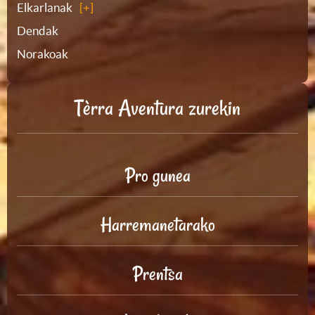
Elkarlanak
Dendak
Norakoak
Tèrra Aventura zurekin
Pro gunea
Harremanetarako
Prentsa