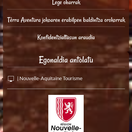
Lege oharrak
Tèrra Aventura jokoaren erabilpen baldintza orokorrak
Konfidentzialtasun araudia
Egonaldia antolatu
| Nouvelle-Aquitaine Tourisme