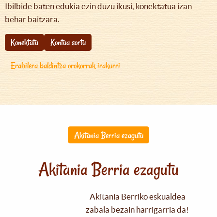
Ibilbide baten edukia ezin duzu ikusi, konektatua izan
behar baitzara.
Konektatu
Kontua sortu
Erabilera baldintza orokorrak irakurri
Akitania Berria ezagutu
Akitania Berria ezagutu
Akitania Berriko eskualdea
zabala bezain harrigarria da!