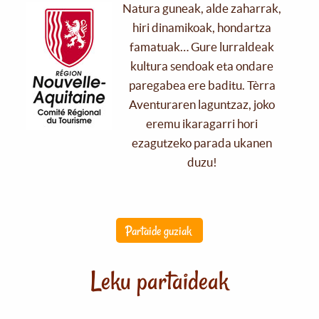
Natura guneak, alde zaharrak,
hiri dinamikoak, hondartza
famatuak… Gure lurraldeak
kultura sendoak eta ondare
paregabea ere baditu. Tèrra
Aventuraren laguntzaz, joko
eremu ikaragarri hori
ezagutzeko parada ukanen
duzu!
Partaide guziak
Leku partaideak