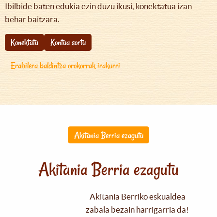
Ibilbide baten edukia ezin duzu ikusi, konektatua izan
behar baitzara.
Konektatu
Kontua sortu
Erabilera baldintza orokorrak irakurri
Akitania Berria ezagutu
Akitania Berria ezagutu
Akitania Berriko eskualdea
zabala bezain harrigarria da!