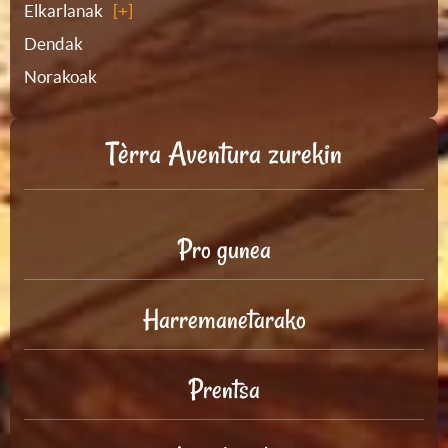
Elkarlanak
Dendak
Norakoak
Tèrra Aventura zurekin
Pro gunea
Harremanetarako
Prentsa