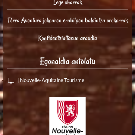
Lege oharrak
Tèrra Aventura jokoaren erabilpen baldintza orokorrak
Konfidentzialtasun araudia
Egonaldia antolatu
| Nouvelle-Aquitaine Tourisme