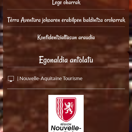
Lege oharrak
Tèrra Aventura jokoaren erabilpen baldintza orokorrak
Konfidentzialtasun araudia
Egonaldia antolatu
| Nouvelle-Aquitaine Tourisme