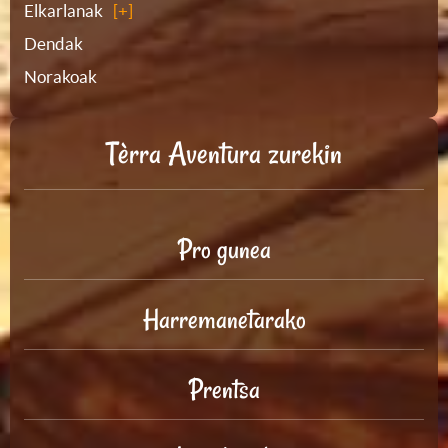
Elkarlanak
Dendak
Norakoak
Tèrra Aventura zurekin
Pro gunea
Harremanetarako
Prentsa