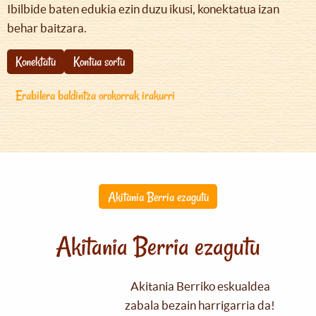
Ibilbide baten edukia ezin duzu ikusi, konektatua izan
behar baitzara.
Konektatu
Kontua sortu
Erabilera baldintza orokorrak irakurri
Akitania Berria ezagutu
Akitania Berria ezagutu
Akitania Berriko eskualdea
zabala bezain harrigarria da!