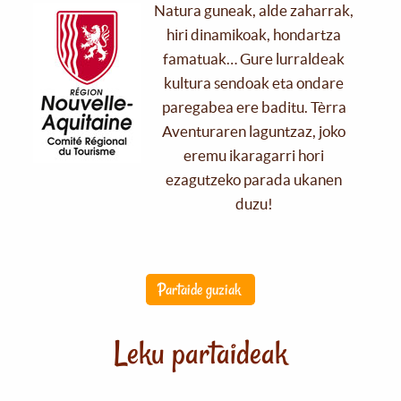
Natura guneak, alde zaharrak,
hiri dinamikoak, hondartza
famatuak… Gure lurraldeak
kultura sendoak eta ondare
paregabea ere baditu. Tèrra
Aventuraren laguntzaz, joko
eremu ikaragarri hori
ezagutzeko parada ukanen
duzu!
Partaide guziak
Leku partaideak