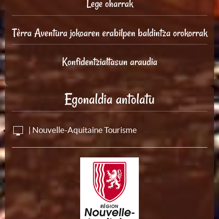
Lege oharrak
Tèrra Aventura jokoaren erabilpen baldintza orokorrak
Konfidentzialtasun araudia
Egonaldia antolatu
| Nouvelle-Aquitaine Tourisme