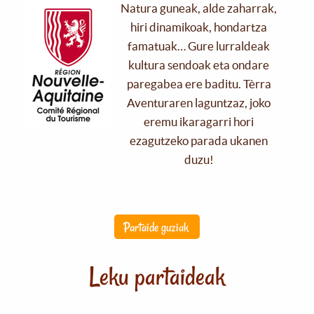
Natura guneak, alde zaharrak,
hiri dinamikoak, hondartza
famatuak… Gure lurraldeak
kultura sendoak eta ondare
paregabea ere baditu. Tèrra
Aventuraren laguntzaz, joko
eremu ikaragarri hori
ezagutzeko parada ukanen
duzu!
Partaide guziak
Leku partaideak