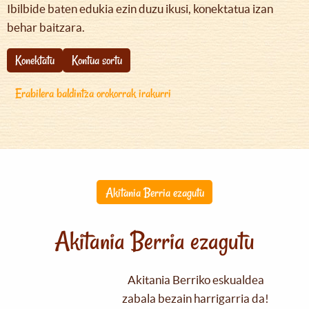
Ibilbide baten edukia ezin duzu ikusi, konektatua izan
behar baitzara.
Konektatu
Kontua sortu
Erabilera baldintza orokorrak irakurri
Akitania Berria ezagutu
Akitania Berria ezagutu
Akitania Berriko eskualdea
zabala bezain harrigarria da!