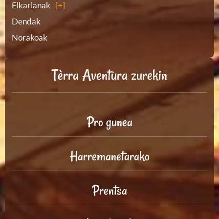
Elkarlanak
Dendak
Norakoak
Tèrra Aventura zurekin
Pro gunea
Harremanetarako
Prentsa