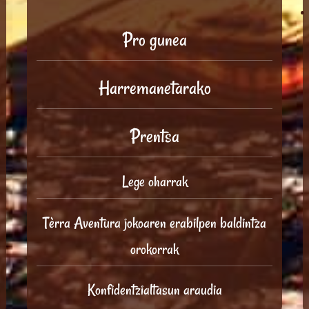
Pro gunea
Harremanetarako
Prentsa
Lege oharrak
Tèrra Aventura jokoaren erabilpen baldintza
orokorrak
Konfidentzialtasun araudia