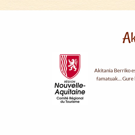
Ak
Akitania Berriko e
famatuak… Gure l