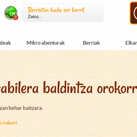
Berrietan bada zer berri!
Zatoz…
ideak
Mikro abenturak
Berriak
Elka
abilera baldintza orokor
izan behar baitzara.
k irakurri