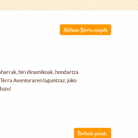
Akitania Berria ezagutu
aharrak, hiri dinamikoak, hondartza
Tèrra Aventuraren laguntzaz, joko
duzu!
Partaide guziak