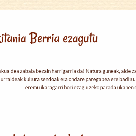
itania Berria ezagutu
skualdea zabala bezain harrigarria da! Natura guneak, alde z
urraldeak kultura sendoak eta ondare paregabea ere baditu. 
eremu ikaragarri hori ezagutzeko parada ukanen 