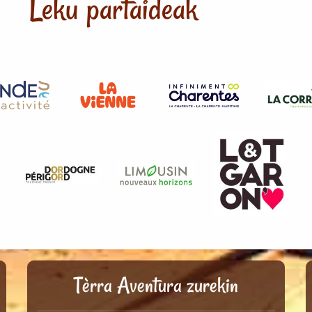
Leku partaideak
Tèrra Aventura zurekin