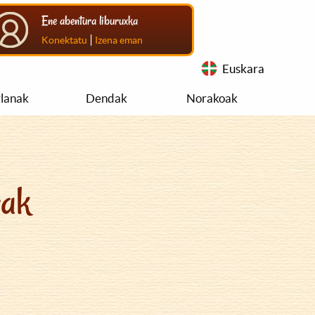
Ene abentura liburuxka
|
Konektatu
Izena eman
Euskara
rlanak
Dendak
Norakoak
rak