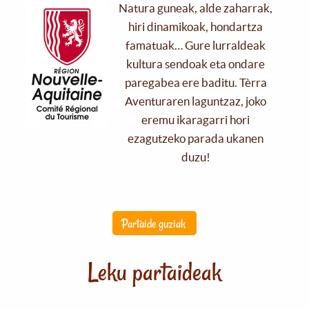
Natura guneak, alde zaharrak,
hiri dinamikoak, hondartza
famatuak… Gure lurraldeak
kultura sendoak eta ondare
paregabea ere baditu. Tèrra
Aventuraren laguntzaz, joko
eremu ikaragarri hori
ezagutzeko parada ukanen
duzu!
Partaide guziak
Leku partaideak