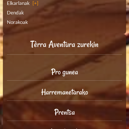
Elkarlanak
Dendak
Norakoak
Tèrra Aventura zurekin
Pro gunea
Harremanetarako
Prentsa