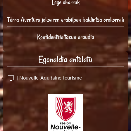
Lege oharrak
Tèrra Aventura jokoaren erabilpen baldintza orokorrak
Konfidentzialtasun araudia
Egonaldia antolatu
| Nouvelle-Aquitaine Tourisme