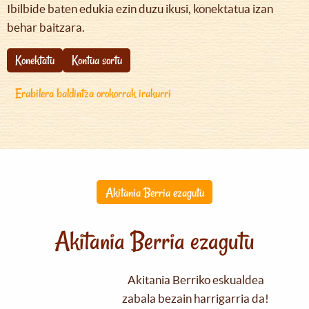
Ibilbide baten edukia ezin duzu ikusi, konektatua izan
behar baitzara.
Konektatu
Kontua sortu
Erabilera baldintza orokorrak irakurri
Akitania Berria ezagutu
Akitania Berria ezagutu
Akitania Berriko eskualdea
zabala bezain harrigarria da!