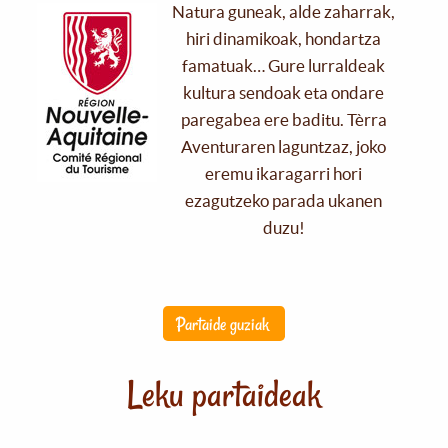
Natura guneak, alde zaharrak,
hiri dinamikoak, hondartza
famatuak… Gure lurraldeak
kultura sendoak eta ondare
paregabea ere baditu. Tèrra
Aventuraren laguntzaz, joko
eremu ikaragarri hori
ezagutzeko parada ukanen
duzu!
Partaide guziak
Leku partaideak