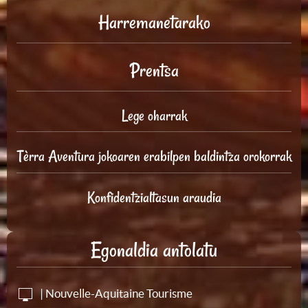
Harremanetarako
Prentsa
Lege oharrak
Tèrra Aventura jokoaren erabilpen baldintza orokorrak
Konfidentzialtasun araudia
Egonaldia antolatu
| Nouvelle-Aquitaine Tourisme