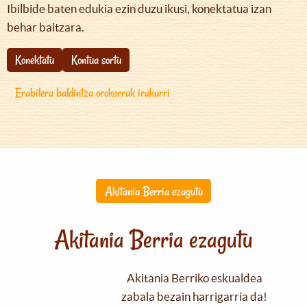
Ibilbide baten edukia ezin duzu ikusi, konektatua izan
behar baitzara.
Konektatu
Kontua sortu
Erabilera baldintza orokorrak irakurri
Akitania Berria ezagutu
Akitania Berria ezagutu
Akitania Berriko eskualdea
zabala bezain harrigarria da!