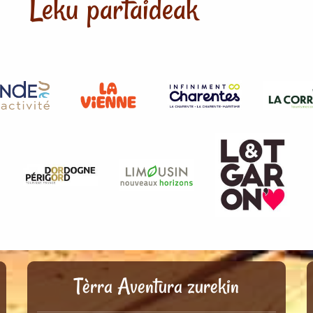
Leku partaideak
Tèrra Aventura zurekin