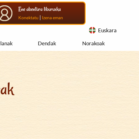
Ene abentura liburuxka
|
Konektatu
Izena eman
Euskara
rlanak
Dendak
Norakoak
rak