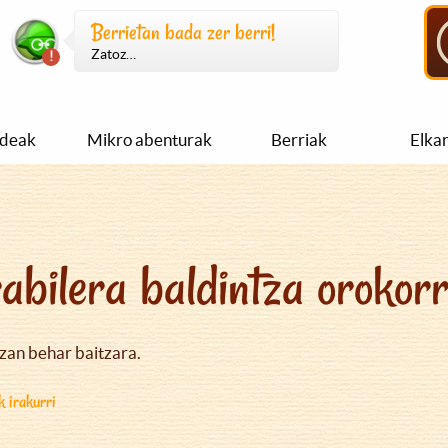
Berrietan bada zer berri!
Zatoz…
ideak
Mikro abenturak
Berriak
Elka
abilera baldintza orokor
izan behar baitzara.
k irakurri