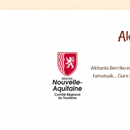
Ak
Akitania Berriko e
famatuak… Gure l