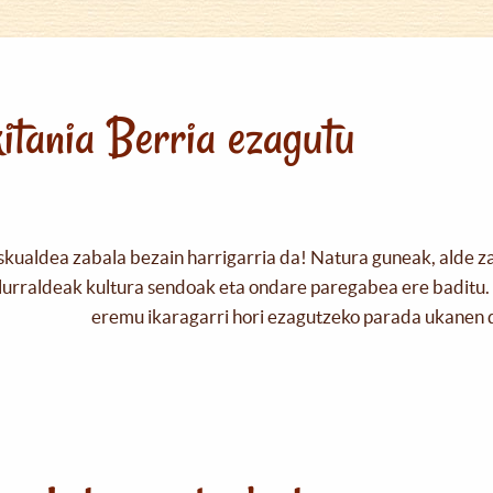
itania Berria ezagutu
skualdea zabala bezain harrigarria da! Natura guneak, alde z
urraldeak kultura sendoak eta ondare paregabea ere baditu. 
eremu ikaragarri hori ezagutzeko parada ukanen 