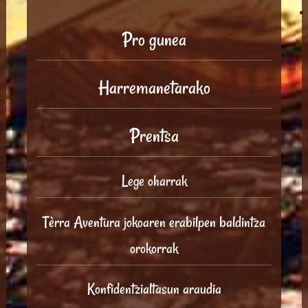
Pro gunea
Harremanetarako
Prentsa
Lege oharrak
Tèrra Aventura jokoaren erabilpen baldintza
orokorrak
Konfidentzialtasun araudia