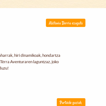
Akitania Berria ezagutu
aharrak, hiri dinamikoak, hondartza
Tèrra Aventuraren laguntzaz, joko
duzu!
Partaide guziak