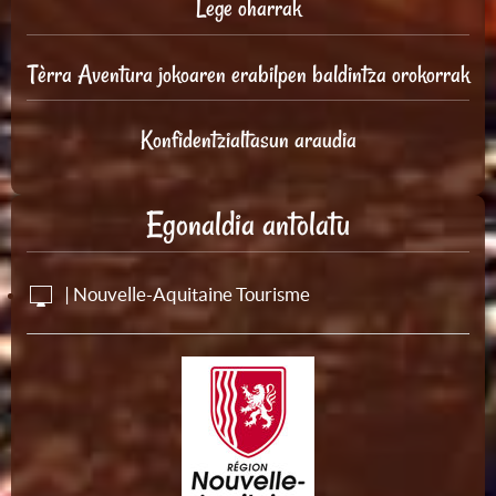
Lege oharrak
Tèrra Aventura jokoaren erabilpen baldintza orokorrak
Konfidentzialtasun araudia
Egonaldia antolatu
| Nouvelle-Aquitaine Tourisme