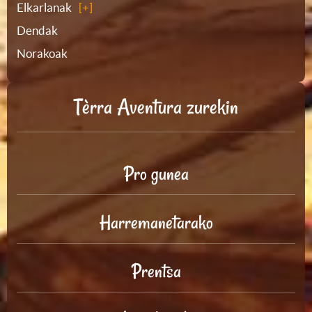
Elkarlanak
Dendak
Norakoak
Tèrra Aventura zurekin
Pro gunea
Harremanetarako
Prentsa