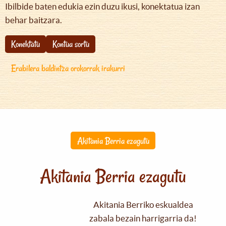
Ibilbide baten edukia ezin duzu ikusi, konektatua izan
behar baitzara.
Konektatu
Kontua sortu
Erabilera baldintza orokorrak irakurri
Akitania Berria ezagutu
Akitania Berria ezagutu
Akitania Berriko eskualdea
zabala bezain harrigarria da!