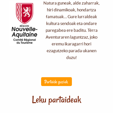
Natura guneak, alde zaharrak,
hiri dinamikoak, hondartza
famatuak… Gure lurraldeak
kultura sendoak eta ondare
paregabea ere baditu. Tèrra
Aventuraren laguntzaz, joko
eremu ikaragarri hori
ezagutzeko parada ukanen
duzu!
Partaide guziak
Leku partaideak