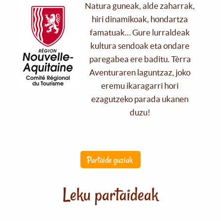
Natura guneak, alde zaharrak,
hiri dinamikoak, hondartza
famatuak… Gure lurraldeak
kultura sendoak eta ondare
paregabea ere baditu. Tèrra
Aventuraren laguntzaz, joko
eremu ikaragarri hori
ezagutzeko parada ukanen
duzu!
Partaide guziak
Leku partaideak