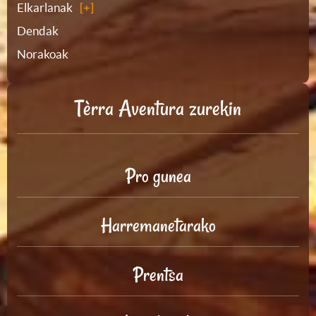
Elkarlanak
Dendak
Norakoak
Tèrra Aventura zurekin
Pro gunea
Harremanetarako
Prentsa