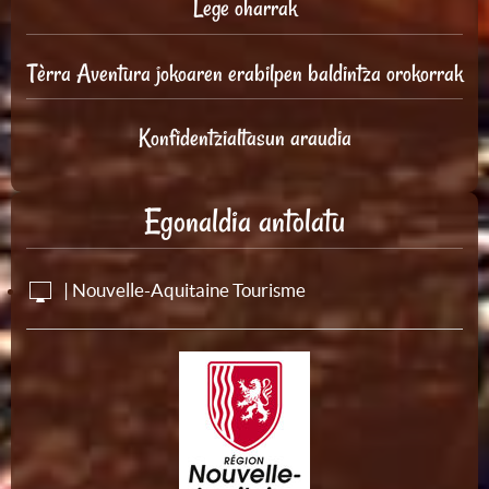
Lege oharrak
Tèrra Aventura jokoaren erabilpen baldintza orokorrak
Konfidentzialtasun araudia
Egonaldia antolatu
| Nouvelle-Aquitaine Tourisme