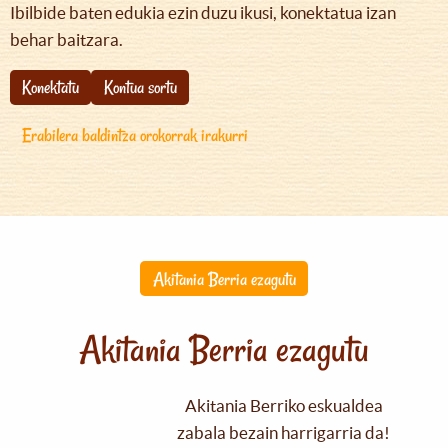
Ibilbide baten edukia ezin duzu ikusi, konektatua izan
behar baitzara.
Konektatu
Kontua sortu
Erabilera baldintza orokorrak irakurri
Akitania Berria ezagutu
Akitania Berria ezagutu
Akitania Berriko eskualdea
zabala bezain harrigarria da!