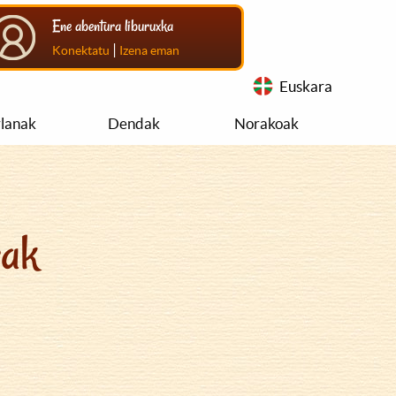
Ene abentura liburuxka
|
Konektatu
Izena eman
Euskara
rlanak
Dendak
Norakoak
rak