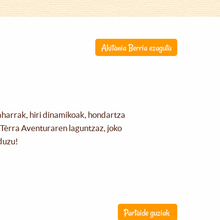
Akitania Berria ezagutu
aharrak, hiri dinamikoak, hondartza
Tèrra Aventuraren laguntzaz, joko
duzu!
Partaide guziak