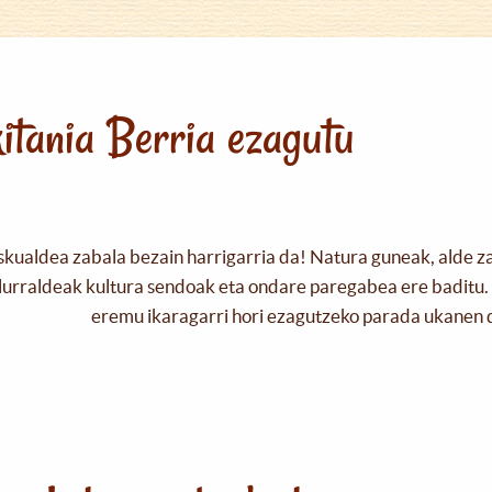
itania Berria ezagutu
skualdea zabala bezain harrigarria da! Natura guneak, alde z
urraldeak kultura sendoak eta ondare paregabea ere baditu. 
eremu ikaragarri hori ezagutzeko parada ukanen 