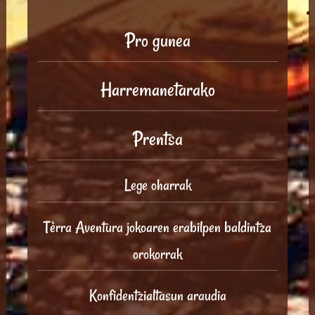
Pro gunea
Harremanetarako
Prentsa
Lege oharrak
Tèrra Aventura jokoaren erabilpen baldintza
orokorrak
Konfidentzialtasun araudia