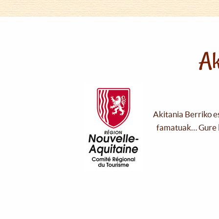
Ak
Akitania Berriko e
famatuak… Gure l