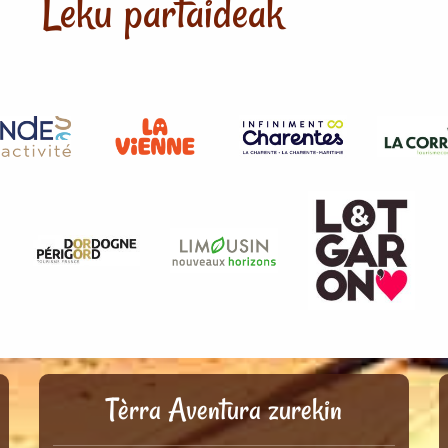
Leku partaideak
Tèrra Aventura zurekin