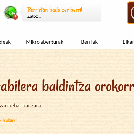
Berrietan bada zer berri!
Zatoz…
ideak
Mikro abenturak
Berriak
Elka
abilera baldintza orokor
izan behar baitzara.
k irakurri