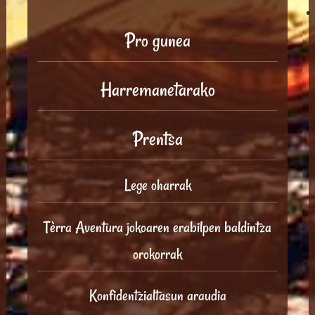
Pro gunea
Harremanetarako
Prentsa
Lege oharrak
Tèrra Aventura jokoaren erabilpen baldintza
orokorrak
Konfidentzialtasun araudia