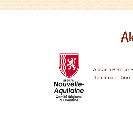
Ak
Akitania Berriko e
famatuak… Gure l