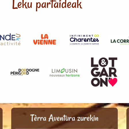
Leku partaideak
Tèrra Aventura zurekin