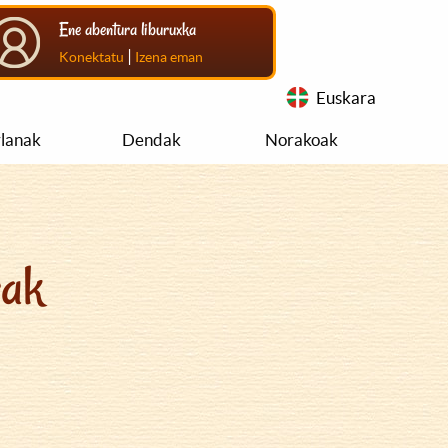
Ene abentura liburuxka
|
Konektatu
Izena eman
Euskara
rlanak
Dendak
Norakoak
rak