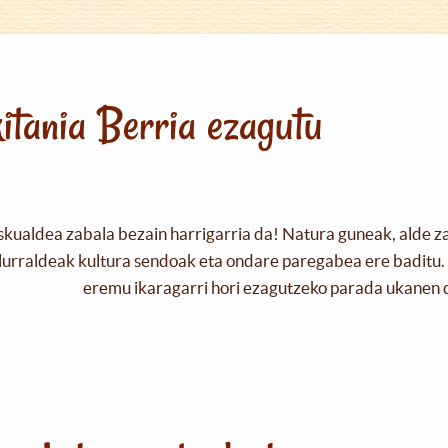
itania Berria ezagutu
skualdea zabala bezain harrigarria da! Natura guneak, alde z
urraldeak kultura sendoak eta ondare paregabea ere baditu. 
eremu ikaragarri hori ezagutzeko parada ukanen 