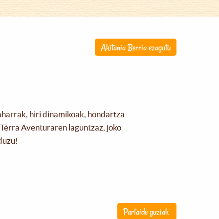
Akitania Berria ezagutu
aharrak, hiri dinamikoak, hondartza
Tèrra Aventuraren laguntzaz, joko
duzu!
Partaide guziak