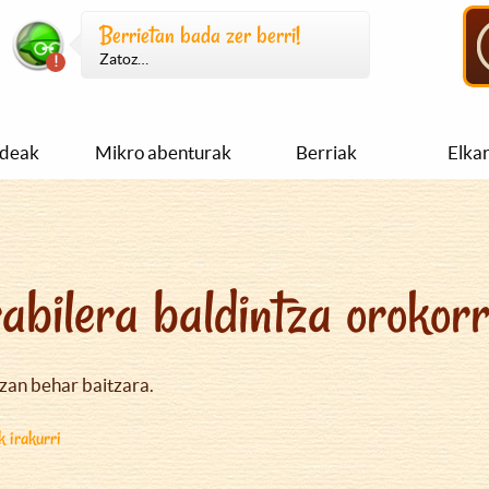
Berrietan bada zer berri!
Zatoz…
ideak
Mikro abenturak
Berriak
Elka
abilera baldintza orokor
izan behar baitzara.
k irakurri