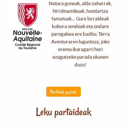
Natura guneak, alde zaharrak,
hiri dinamikoak, hondartza
famatuak… Gure lurraldeak
kultura sendoak eta ondare
paregabea ere baditu. Tèrra
Aventuraren laguntzaz, joko
eremu ikaragarri hori
ezagutzeko parada ukanen
duzu!
Partaide guziak
Leku partaideak