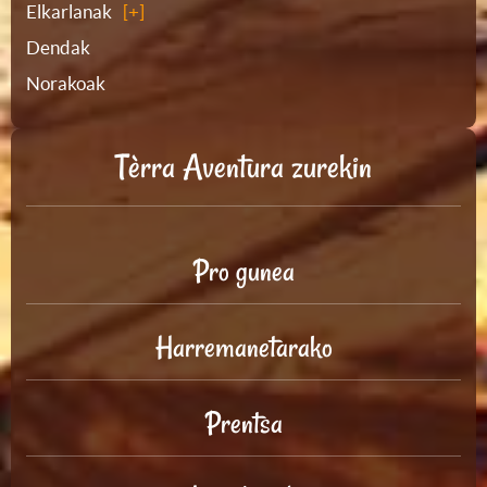
Elkarlanak
Dendak
Norakoak
Tèrra Aventura zurekin
Pro gunea
Harremanetarako
Prentsa