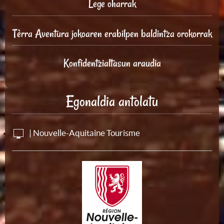
Lege oharrak
Tèrra Aventura jokoaren erabilpen baldintza orokorrak
Konfidentzialtasun araudia
Egonaldia antolatu
| Nouvelle-Aquitaine Tourisme