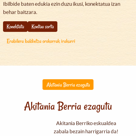
Ibilbide baten edukia ezin duzu ikusi, konektatua izan
behar baitzara.
Konektatu
Kontua sortu
Erabilera baldintza orokorrak irakurri
Akitania Berria ezagutu
Akitania Berria ezagutu
Akitania Berriko eskualdea
zabala bezain harrigarria da!