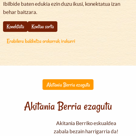
Ibilbide baten edukia ezin duzu ikusi, konektatua izan
behar baitzara.
Konektatu
Kontua sortu
Erabilera baldintza orokorrak irakurri
Akitania Berria ezagutu
Akitania Berria ezagutu
Akitania Berriko eskualdea
zabala bezain harrigarria da!