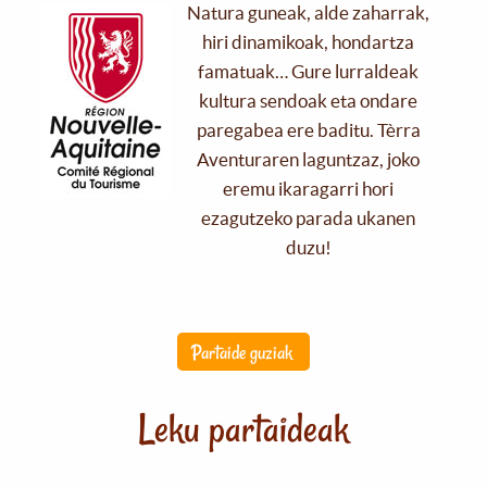
Natura guneak, alde zaharrak,
hiri dinamikoak, hondartza
famatuak… Gure lurraldeak
kultura sendoak eta ondare
paregabea ere baditu. Tèrra
Aventuraren laguntzaz, joko
eremu ikaragarri hori
ezagutzeko parada ukanen
duzu!
Partaide guziak
Leku partaideak