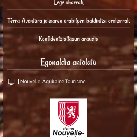
Lege oharrak
Tèrra Aventura jokoaren erabilpen baldintza orokorrak
Konfidentzialtasun araudia
Egonaldia antolatu
| Nouvelle-Aquitaine Tourisme