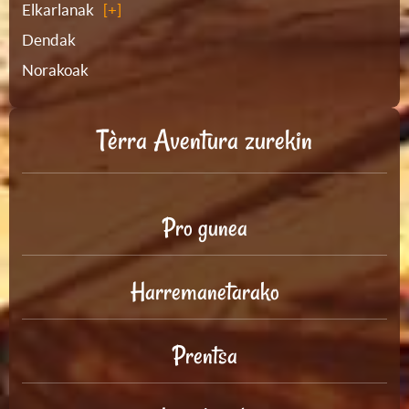
Elkarlanak
Dendak
Norakoak
Tèrra Aventura zurekin
Pro gunea
Harremanetarako
Prentsa