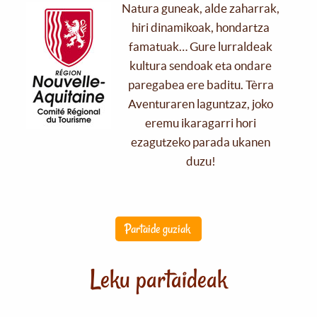
Natura guneak, alde zaharrak,
hiri dinamikoak, hondartza
famatuak… Gure lurraldeak
kultura sendoak eta ondare
paregabea ere baditu. Tèrra
Aventuraren laguntzaz, joko
eremu ikaragarri hori
ezagutzeko parada ukanen
duzu!
Partaide guziak
Leku partaideak