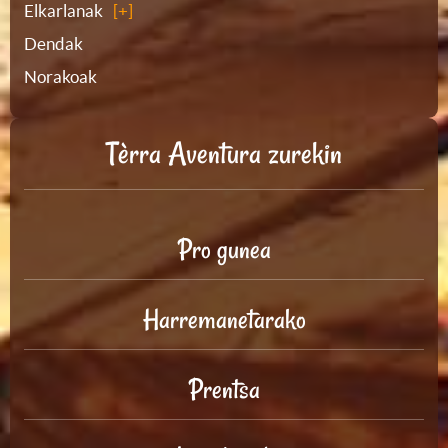
Elkarlanak
Dendak
Norakoak
Tèrra Aventura zurekin
Pro gunea
Harremanetarako
Prentsa