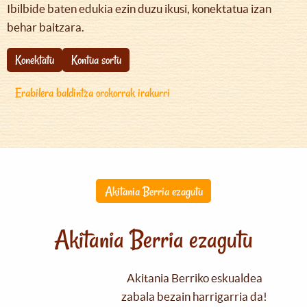
Ibilbide baten edukia ezin duzu ikusi, konektatua izan
behar baitzara.
Konektatu
Kontua sortu
Erabilera baldintza orokorrak irakurri
Akitania Berria ezagutu
Akitania Berria ezagutu
Akitania Berriko eskualdea
zabala bezain harrigarria da!