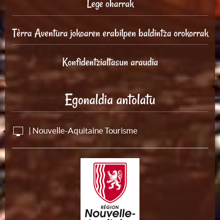
Lege oharrak
Tèrra Aventura jokoaren erabilpen baldintza orokorrak
Konfidentzialtasun araudia
Egonaldia antolatu
| Nouvelle-Aquitaine Tourisme