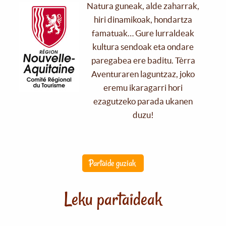
Natura guneak, alde zaharrak,
hiri dinamikoak, hondartza
famatuak… Gure lurraldeak
kultura sendoak eta ondare
paregabea ere baditu. Tèrra
Aventuraren laguntzaz, joko
eremu ikaragarri hori
ezagutzeko parada ukanen
duzu!
Partaide guziak
Leku partaideak