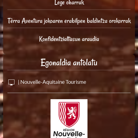
Lege oharrak
Tèrra Aventura jokoaren erabilpen baldintza orokorrak
Konfidentzialtasun araudia
Egonaldia antolatu
| Nouvelle-Aquitaine Tourisme