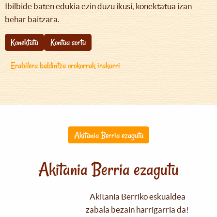
Ibilbide baten edukia ezin duzu ikusi, konektatua izan
behar baitzara.
Konektatu
Kontua sortu
Erabilera baldintza orokorrak irakurri
Akitania Berria ezagutu
Akitania Berria ezagutu
Akitania Berriko eskualdea
zabala bezain harrigarria da!