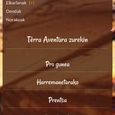
Elkarlanak
Dendak
Norakoak
Tèrra Aventura zurekin
Pro gunea
Harremanetarako
Prentsa