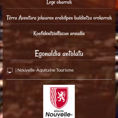
Lege oharrak
Tèrra Aventura jokoaren erabilpen baldintza orokorrak
Konfidentzialtasun araudia
Egonaldia antolatu
| Nouvelle-Aquitaine Tourisme