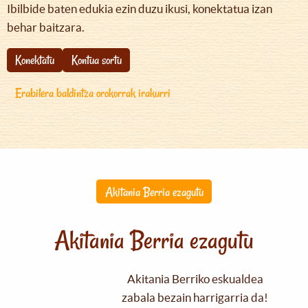
Ibilbide baten edukia ezin duzu ikusi, konektatua izan
behar baitzara.
Konektatu
Kontua sortu
Erabilera baldintza orokorrak irakurri
Akitania Berria ezagutu
Akitania Berria ezagutu
Akitania Berriko eskualdea
zabala bezain harrigarria da!