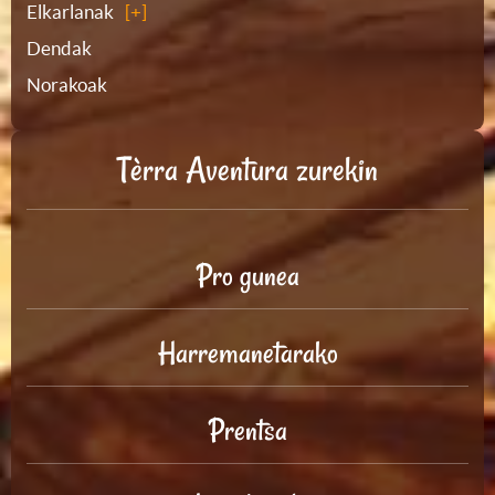
Elkarlanak
Dendak
Norakoak
Tèrra Aventura zurekin
Pro gunea
Harremanetarako
Prentsa