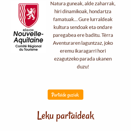
Natura guneak, alde zaharrak,
hiri dinamikoak, hondartza
famatuak… Gure lurraldeak
kultura sendoak eta ondare
paregabea ere baditu. Tèrra
Aventuraren laguntzaz, joko
eremu ikaragarri hori
ezagutzeko parada ukanen
duzu!
Partaide guziak
Leku partaideak