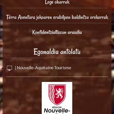
Lege oharrak
Tèrra Aventura jokoaren erabilpen baldintza orokorrak
Konfidentzialtasun araudia
Egonaldia antolatu
| Nouvelle-Aquitaine Tourisme