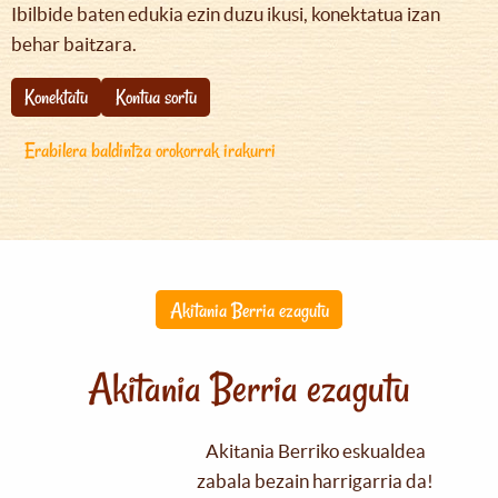
Ibilbide baten edukia ezin duzu ikusi, konektatua izan
behar baitzara.
Konektatu
Kontua sortu
Erabilera baldintza orokorrak irakurri
Akitania Berria ezagutu
Akitania Berria ezagutu
Akitania Berriko eskualdea
zabala bezain harrigarria da!