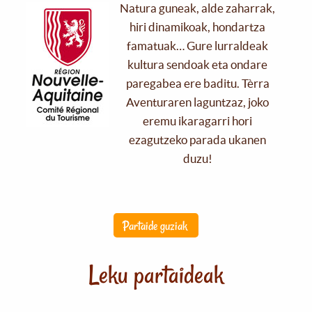
Natura guneak, alde zaharrak,
hiri dinamikoak, hondartza
famatuak… Gure lurraldeak
kultura sendoak eta ondare
paregabea ere baditu. Tèrra
Aventuraren laguntzaz, joko
eremu ikaragarri hori
ezagutzeko parada ukanen
duzu!
Partaide guziak
Leku partaideak