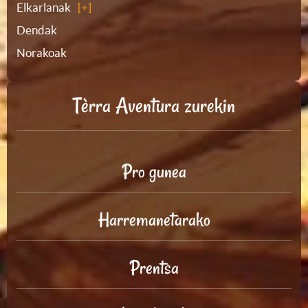
Elkarlanak
Dendak
Norakoak
Tèrra Aventura zurekin
Pro gunea
Harremanetarako
Prentsa