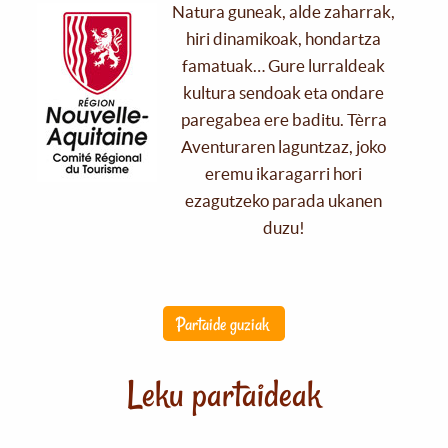
Natura guneak, alde zaharrak,
hiri dinamikoak, hondartza
famatuak… Gure lurraldeak
kultura sendoak eta ondare
paregabea ere baditu. Tèrra
Aventuraren laguntzaz, joko
eremu ikaragarri hori
ezagutzeko parada ukanen
duzu!
Partaide guziak
Leku partaideak