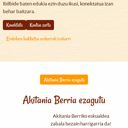
Ibilbide baten edukia ezin duzu ikusi, konektatua izan
behar baitzara.
Konektatu
Kontua sortu
Erabilera baldintza orokorrak irakurri
Akitania Berria ezagutu
Akitania Berria ezagutu
Akitania Berriko eskualdea
zabala bezain harrigarria da!