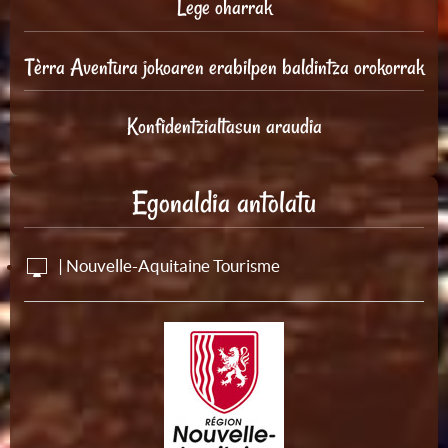
Lege oharrak
Tèrra Aventura jokoaren erabilpen baldintza orokorrak
Konfidentzialtasun araudia
Egonaldia antolatu
| Nouvelle-Aquitaine Tourisme