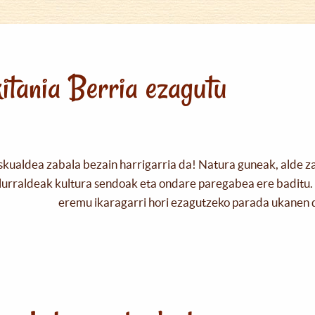
itania Berria ezagutu
skualdea zabala bezain harrigarria da! Natura guneak, alde z
urraldeak kultura sendoak eta ondare paregabea ere baditu. 
eremu ikaragarri hori ezagutzeko parada ukanen 