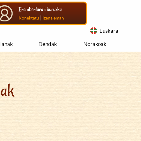
Ene abentura liburuxka
|
Konektatu
Izena eman
Euskara
rlanak
Dendak
Norakoak
rak