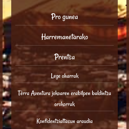
Pro gunea
Harremanetarako
Prentsa
Lege oharrak
Tèrra Aventura jokoaren erabilpen baldintza
orokorrak
Konfidentzialtasun araudia