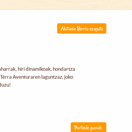
Akitania Berria ezagutu
aharrak, hiri dinamikoak, hondartza
Tèrra Aventuraren laguntzaz, joko
duzu!
Partaide guziak