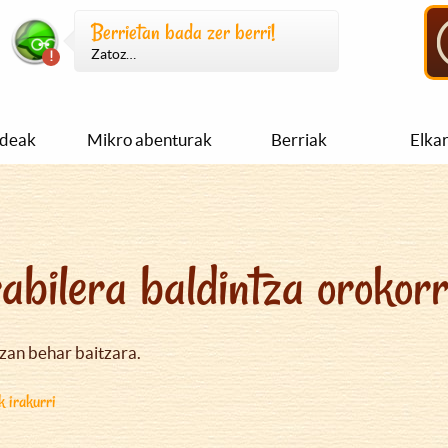
Berrietan bada zer berri!
Zatoz…
ideak
Mikro abenturak
Berriak
Elka
abilera baldintza orokor
izan behar baitzara.
k irakurri