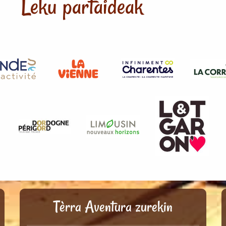
Leku partaideak
Tèrra Aventura zurekin