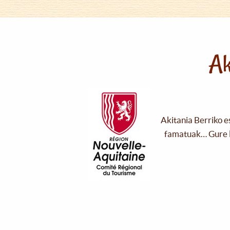
Ak
Akitania Berriko e
famatuak… Gure l