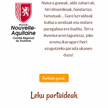
Natura guneak, alde zaharrak,
hiri dinamikoak, hondartza
famatuak… Gure lurraldeak
kultura sendoak eta ondare
paregabea ere baditu. Tèrra
Aventuraren laguntzaz, joko
eremu ikaragarri hori
ezagutzeko parada ukanen
duzu!
Partaide guziak
Leku partaideak