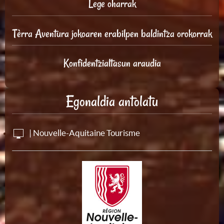
Lege oharrak
Tèrra Aventura jokoaren erabilpen baldintza orokorrak
Konfidentzialtasun araudia
Egonaldia antolatu
| Nouvelle-Aquitaine Tourisme