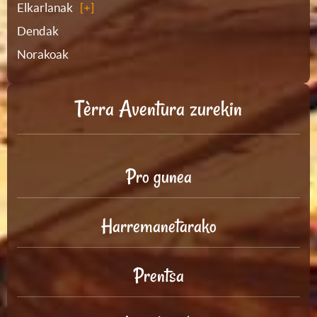
Elkarlanak
Dendak
Norakoak
Tèrra Aventura zurekin
Pro gunea
Harremanetarako
Prentsa