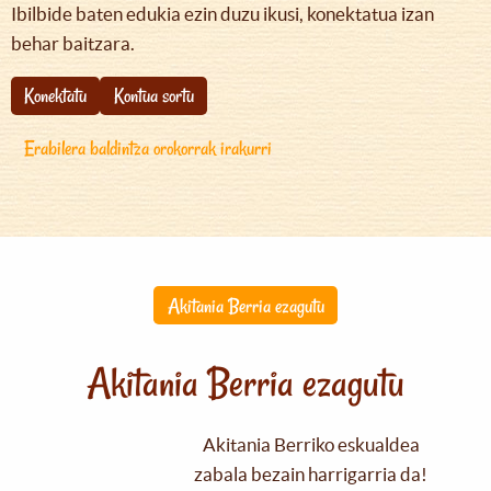
Ibilbide baten edukia ezin duzu ikusi, konektatua izan
behar baitzara.
Konektatu
Kontua sortu
Erabilera baldintza orokorrak irakurri
Akitania Berria ezagutu
Akitania Berria ezagutu
Akitania Berriko eskualdea
zabala bezain harrigarria da!