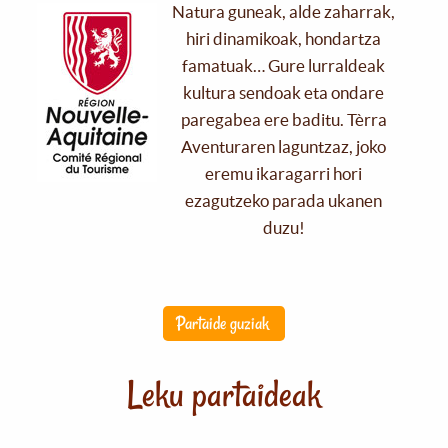
Natura guneak, alde zaharrak,
hiri dinamikoak, hondartza
famatuak… Gure lurraldeak
kultura sendoak eta ondare
paregabea ere baditu. Tèrra
Aventuraren laguntzaz, joko
eremu ikaragarri hori
ezagutzeko parada ukanen
duzu!
Partaide guziak
Leku partaideak