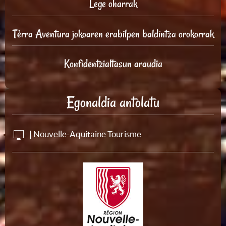
Lege oharrak
Tèrra Aventura jokoaren erabilpen baldintza orokorrak
Konfidentzialtasun araudia
Egonaldia antolatu
| Nouvelle-Aquitaine Tourisme