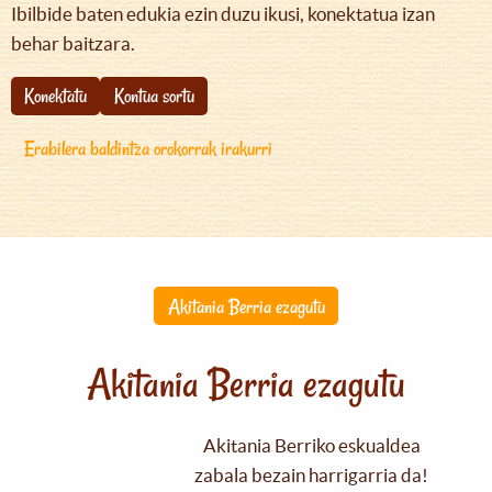
Ibilbide baten edukia ezin duzu ikusi, konektatua izan
behar baitzara.
Konektatu
Kontua sortu
Erabilera baldintza orokorrak irakurri
Akitania Berria ezagutu
Akitania Berria ezagutu
Akitania Berriko eskualdea
zabala bezain harrigarria da!