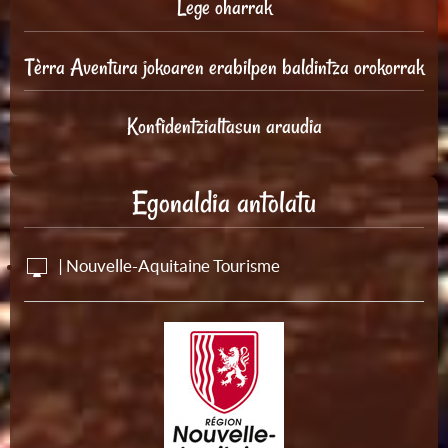
Lege oharrak
Tèrra Aventura jokoaren erabilpen baldintza orokorrak
Konfidentzialtasun araudia
Egonaldia antolatu
| Nouvelle-Aquitaine Tourisme