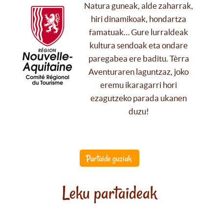
Natura guneak, alde zaharrak,
hiri dinamikoak, hondartza
famatuak… Gure lurraldeak
kultura sendoak eta ondare
paregabea ere baditu. Tèrra
Aventuraren laguntzaz, joko
eremu ikaragarri hori
ezagutzeko parada ukanen
duzu!
Partaide guziak
Leku partaideak