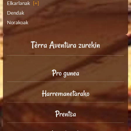
Elkarlanak
Dendak
Norakoak
Tèrra Aventura zurekin
Pro gunea
Harremanetarako
Prentsa