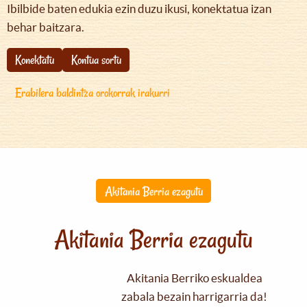
Ibilbide baten edukia ezin duzu ikusi, konektatua izan
behar baitzara.
Konektatu
Kontua sortu
Erabilera baldintza orokorrak irakurri
Akitania Berria ezagutu
Akitania Berria ezagutu
Akitania Berriko eskualdea
zabala bezain harrigarria da!