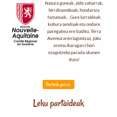
Natura guneak, alde zaharrak,
hiri dinamikoak, hondartza
famatuak… Gure lurraldeak
kultura sendoak eta ondare
paregabea ere baditu. Tèrra
Aventuraren laguntzaz, joko
eremu ikaragarri hori
ezagutzeko parada ukanen
duzu!
Partaide guziak
Leku partaideak