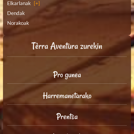
Elkarlanak
Dendak
Norakoak
Tèrra Aventura zurekin
Pro gunea
Harremanetarako
Prentsa