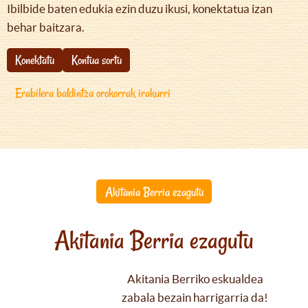
Ibilbide baten edukia ezin duzu ikusi, konektatua izan
behar baitzara.
Konektatu
Kontua sortu
Erabilera baldintza orokorrak irakurri
Akitania Berria ezagutu
Akitania Berria ezagutu
Akitania Berriko eskualdea
zabala bezain harrigarria da!