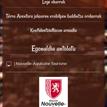
Lege oharrak
Tèrra Aventura jokoaren erabilpen baldintza orokorrak
Konfidentzialtasun araudia
Egonaldia antolatu
| Nouvelle-Aquitaine Tourisme