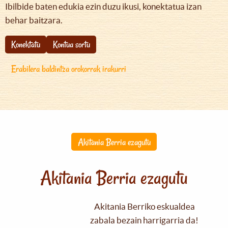
Ibilbide baten edukia ezin duzu ikusi, konektatua izan
behar baitzara.
Konektatu
Kontua sortu
Erabilera baldintza orokorrak irakurri
Akitania Berria ezagutu
Akitania Berria ezagutu
Akitania Berriko eskualdea
zabala bezain harrigarria da!