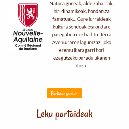
Natura guneak, alde zaharrak,
hiri dinamikoak, hondartza
famatuak… Gure lurraldeak
kultura sendoak eta ondare
paregabea ere baditu. Tèrra
Aventuraren laguntzaz, joko
eremu ikaragarri hori
ezagutzeko parada ukanen
duzu!
Partaide guziak
Leku partaideak