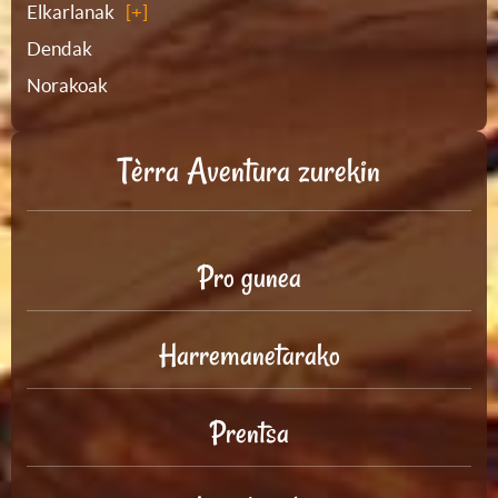
Elkarlanak
Dendak
Norakoak
Tèrra Aventura zurekin
Pro gunea
Harremanetarako
Prentsa