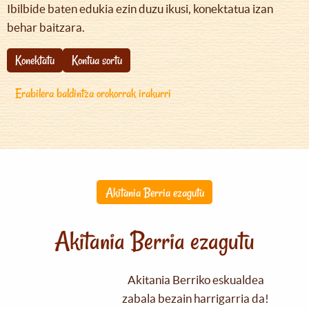
Ibilbide baten edukia ezin duzu ikusi, konektatua izan
behar baitzara.
Konektatu
Kontua sortu
Erabilera baldintza orokorrak irakurri
Akitania Berria ezagutu
Akitania Berria ezagutu
Akitania Berriko eskualdea
zabala bezain harrigarria da!