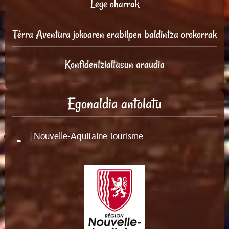
Lege oharrak
Tèrra Aventura jokoaren erabilpen baldintza orokorrak
Konfidentzialtasun araudia
Egonaldia antolatu
| Nouvelle-Aquitaine Tourisme