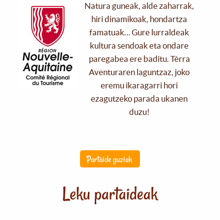
Natura guneak, alde zaharrak,
hiri dinamikoak, hondartza
famatuak… Gure lurraldeak
kultura sendoak eta ondare
paregabea ere baditu. Tèrra
Aventuraren laguntzaz, joko
eremu ikaragarri hori
ezagutzeko parada ukanen
duzu!
Partaide guziak
Leku partaideak