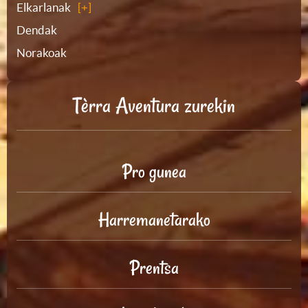
Elkarlanak
Dendak
Norakoak
Tèrra Aventura zurekin
Pro gunea
Harremanetarako
Prentsa