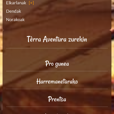
Elkarlanak
Dendak
Norakoak
Tèrra Aventura zurekin
Pro gunea
Harremanetarako
Prentsa