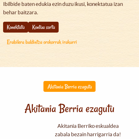
Ibilbide baten edukia ezin duzu ikusi, konektatua izan
behar baitzara.
Konektatu
Kontua sortu
Erabilera baldintza orokorrak irakurri
Akitania Berria ezagutu
Akitania Berria ezagutu
Akitania Berriko eskualdea
zabala bezain harrigarria da!