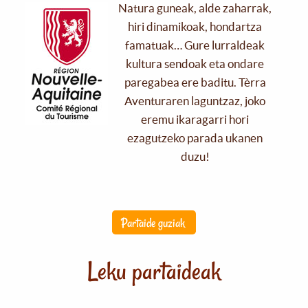
Natura guneak, alde zaharrak,
hiri dinamikoak, hondartza
famatuak… Gure lurraldeak
kultura sendoak eta ondare
paregabea ere baditu. Tèrra
Aventuraren laguntzaz, joko
eremu ikaragarri hori
ezagutzeko parada ukanen
duzu!
Partaide guziak
Leku partaideak