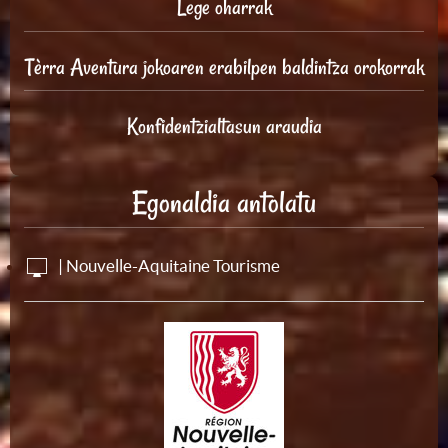
Lege oharrak
Tèrra Aventura jokoaren erabilpen baldintza orokorrak
Konfidentzialtasun araudia
Egonaldia antolatu
| Nouvelle-Aquitaine Tourisme