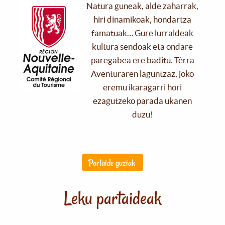
Natura guneak, alde zaharrak,
hiri dinamikoak, hondartza
famatuak… Gure lurraldeak
kultura sendoak eta ondare
paregabea ere baditu. Tèrra
Aventuraren laguntzaz, joko
eremu ikaragarri hori
ezagutzeko parada ukanen
duzu!
Partaide guziak
Leku partaideak