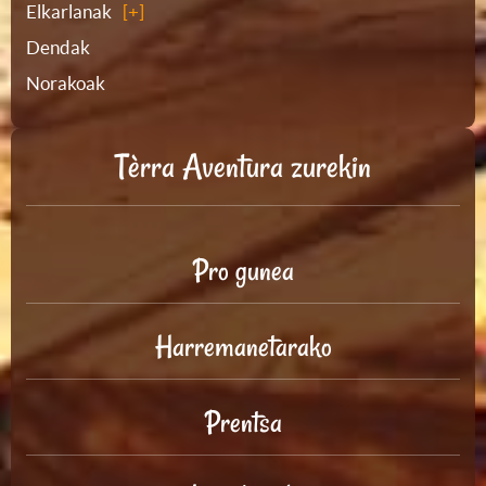
Elkarlanak
Dendak
Norakoak
Tèrra Aventura zurekin
Pro gunea
Harremanetarako
Prentsa