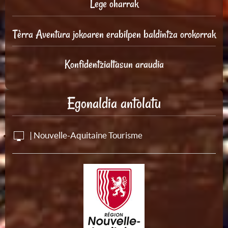
Lege oharrak
Tèrra Aventura jokoaren erabilpen baldintza orokorrak
Konfidentzialtasun araudia
Egonaldia antolatu
| Nouvelle-Aquitaine Tourisme