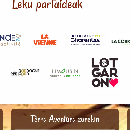
Leku partaideak
Tèrra Aventura zurekin