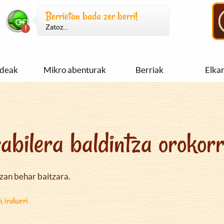
Berrietan bada zer berri!
Zatoz…
ideak
Mikro abenturak
Berriak
Elka
abilera baldintza orokor
izan behar baitzara.
k irakurri