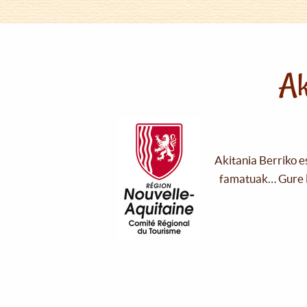
Ak
Akitania Berriko e
famatuak… Gure l