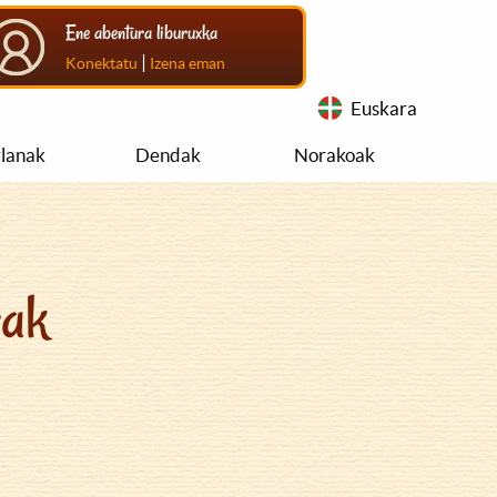
Ene abentura liburuxka
|
Konektatu
Izena eman
Euskara
rlanak
Dendak
Norakoak
rak