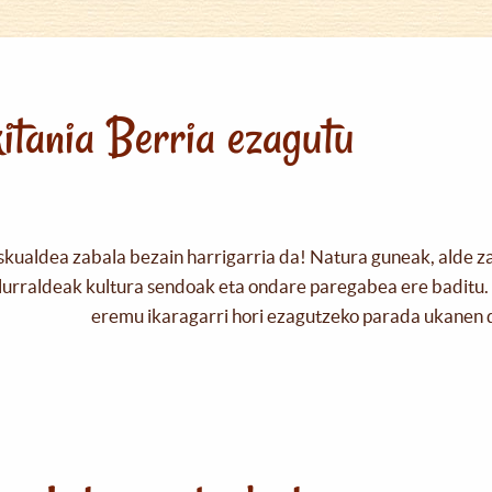
itania Berria ezagutu
skualdea zabala bezain harrigarria da! Natura guneak, alde z
urraldeak kultura sendoak eta ondare paregabea ere baditu. 
eremu ikaragarri hori ezagutzeko parada ukanen 