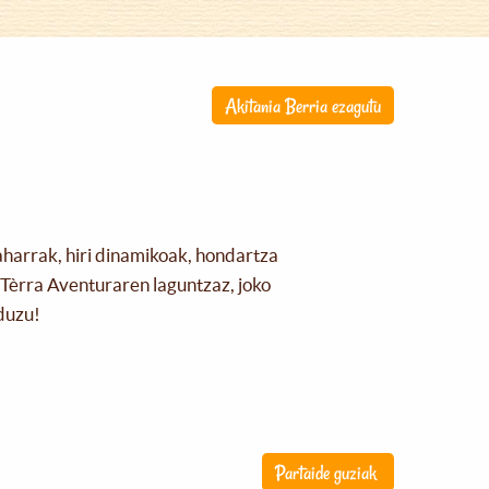
Akitania Berria ezagutu
aharrak, hiri dinamikoak, hondartza
Tèrra Aventuraren laguntzaz, joko
duzu!
Partaide guziak