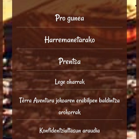
Pro gunea
Harremanetarako
Prentsa
Lege oharrak
Tèrra Aventura jokoaren erabilpen baldintza
orokorrak
Konfidentzialtasun araudia