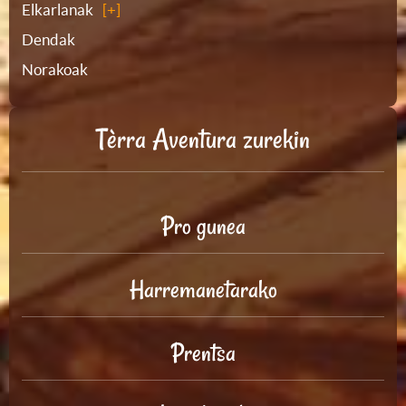
Elkarlanak
Dendak
Norakoak
Tèrra Aventura zurekin
Pro gunea
Harremanetarako
Prentsa