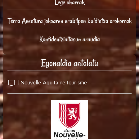
Lege oharrak
Tèrra Aventura jokoaren erabilpen baldintza orokorrak
Konfidentzialtasun araudia
Egonaldia antolatu
| Nouvelle-Aquitaine Tourisme