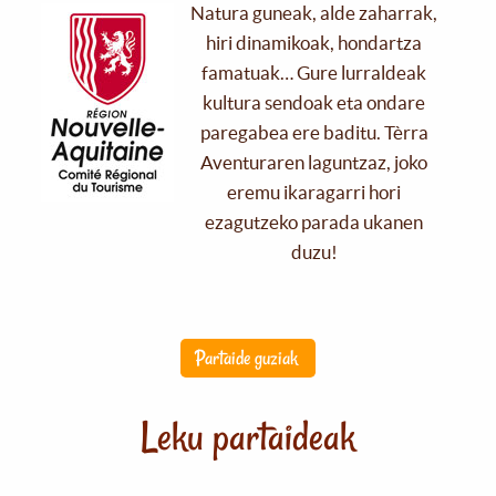
Natura guneak, alde zaharrak,
hiri dinamikoak, hondartza
famatuak… Gure lurraldeak
kultura sendoak eta ondare
paregabea ere baditu. Tèrra
Aventuraren laguntzaz, joko
eremu ikaragarri hori
ezagutzeko parada ukanen
duzu!
Partaide guziak
Leku partaideak