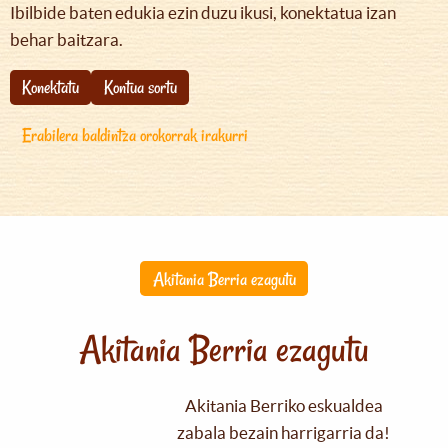
Ibilbide baten edukia ezin duzu ikusi, konektatua izan
behar baitzara.
Konektatu
Kontua sortu
Erabilera baldintza orokorrak irakurri
Akitania Berria ezagutu
Akitania Berria ezagutu
Akitania Berriko eskualdea
zabala bezain harrigarria da!