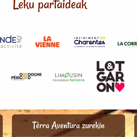
Leku partaideak
Tèrra Aventura zurekin