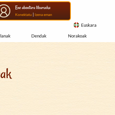
Ene abentura liburuxka
|
Konektatu
Izena eman
Euskara
rlanak
Dendak
Norakoak
rak