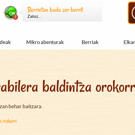
Berrietan bada zer berri!
Zatoz…
ideak
Mikro abenturak
Berriak
Elka
abilera baldintza orokor
izan behar baitzara.
k irakurri