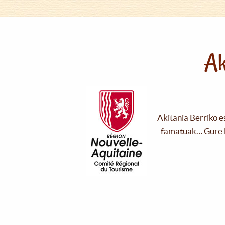
Ak
Akitania Berriko e
famatuak… Gure l