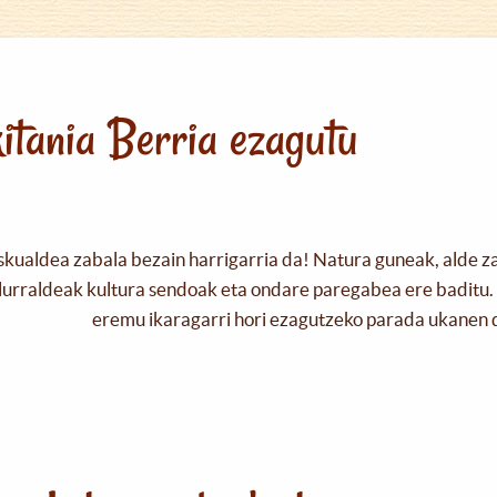
itania Berria ezagutu
skualdea zabala bezain harrigarria da! Natura guneak, alde z
urraldeak kultura sendoak eta ondare paregabea ere baditu. 
eremu ikaragarri hori ezagutzeko parada ukanen 