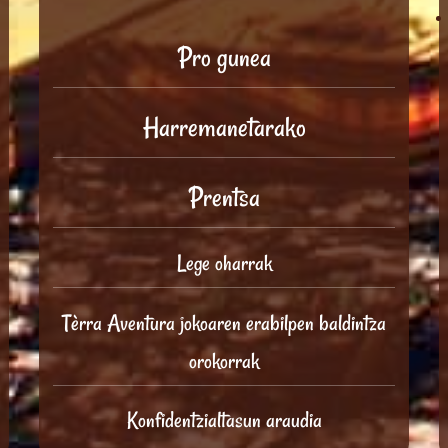
Pro gunea
Harremanetarako
Prentsa
Lege oharrak
Tèrra Aventura jokoaren erabilpen baldintza
orokorrak
Konfidentzialtasun araudia