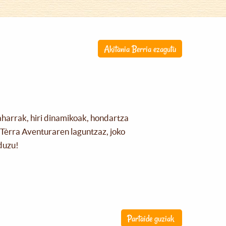
Akitania Berria ezagutu
aharrak, hiri dinamikoak, hondartza
Tèrra Aventuraren laguntzaz, joko
duzu!
Partaide guziak