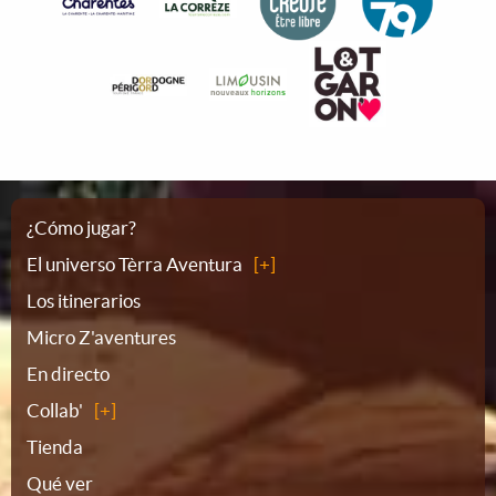
Plano
¿Cómo jugar?
El universo Tèrra Aventura
del
Los itinerarios
Micro Z'aventures
sitio
En directo
Collab'
Tienda
Qué ver