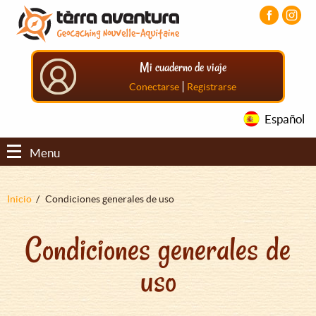
Pasar
Pasar
Pasar
al
al
al
contenido
menú
pie
principal
principal
de
Mi cuaderno de viaje
página
principal
|
Conectarse
Registrarse
Español
Menu
Sobrescribir
Inicio
Condiciones generales de uso
enlaces
Condiciones generales de
de
ayuda
uso
a
la
navegación