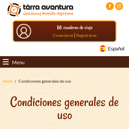
Pasar
Pasar
Pasar
al
al
al
contenido
menú
pie
principal
principal
de
Mi cuaderno de viaje
página
principal
|
Conectarse
Registrarse
Español
Menu
Sobrescribir
Inicio
Condiciones generales de uso
enlaces
Condiciones generales de
de
ayuda
uso
a
la
navegación