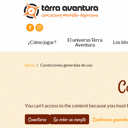
Pasar
Pasar
Pasar
al
al
al
contenido
menú
pie
principal
principal
de
página
principal
El universo Tèrra
¿Cómo jugar?
Los iti
Aventura
Sobrescribir
Inicio
Condiciones generales de uso
enlaces
C
de
ayuda
a
la
You can't access to the content because you must 
navegación
Conectarse
Se créer un compte
Condiciones generale