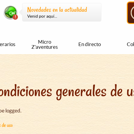
Novedades en la actualidad
Venid por aquí...
Micro
nerarios
En directo
Col
Z'aventures
ondiciones generales de u
be logged.
s de uso