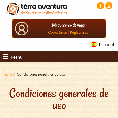
Pasar
Pasar
Pasar
al
al
al
contenido
menú
pie
principal
principal
de
Mi cuaderno de viaje
página
principal
|
Conectarse
Registrarse
Español
Menu
Sobrescribir
Inicio
Condiciones generales de uso
enlaces
Condiciones generales de
de
ayuda
uso
a
la
navegación