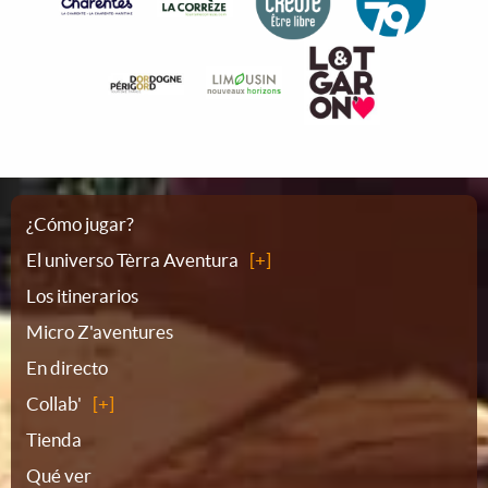
Plano
¿Cómo jugar?
El universo Tèrra Aventura
del
Los itinerarios
Micro Z'aventures
sitio
En directo
Collab'
Tienda
Qué ver