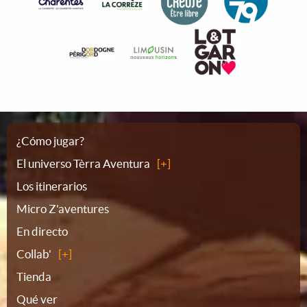
Plano
¿Cómo jugar?
El universo Tèrra Aventura
del
Los itinerarios
Micro Z'aventures
sitio
En directo
Collab'
Tienda
Qué ver