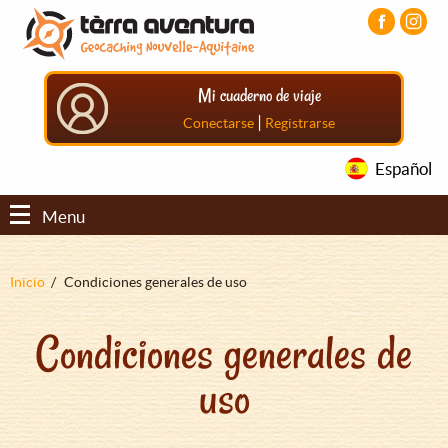
Pasar
Pasar
Pasar
al
al
al
contenido
menú
pie
principal
principal
de
Mi cuaderno de viaje
página
principal
|
Conectarse
Registrarse
Español
Menu
Sobrescribir
Inicio
Condiciones generales de uso
enlaces
Condiciones generales de
de
ayuda
uso
a
la
navegación