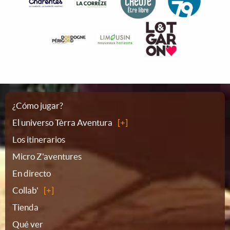
Plano
¿Cómo jugar?
El universo Tèrra Aventura
del
Los itinerarios
Micro Z'aventures
sitio
En directo
Collab'
Tienda
Qué ver