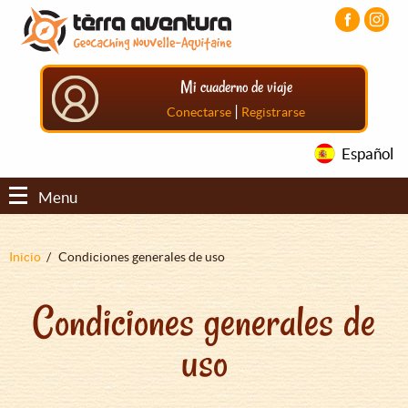
Pasar
Pasar
Pasar
al
al
al
contenido
menú
pie
principal
principal
de
Mi cuaderno de viaje
página
principal
|
Conectarse
Registrarse
Español
Menu
Sobrescribir
Inicio
Condiciones generales de uso
enlaces
Condiciones generales de
de
ayuda
uso
a
la
navegación