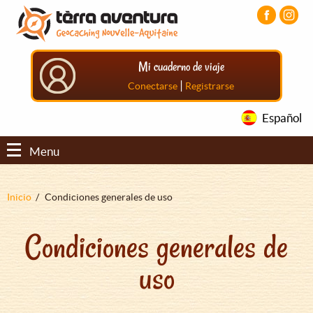
Pasar
Pasar
Pasar
al
al
al
contenido
menú
pie
principal
principal
de
Mi cuaderno de viaje
página
principal
|
Conectarse
Registrarse
Español
Menu
Sobrescribir
Inicio
Condiciones generales de uso
enlaces
Condiciones generales de
de
ayuda
uso
a
la
navegación