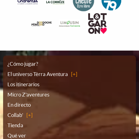
Plano
¿Cómo jugar?
El universo Tèrra Aventura
del
Los itinerarios
Micro Z'aventures
sitio
En directo
Collab'
Tienda
Qué ver