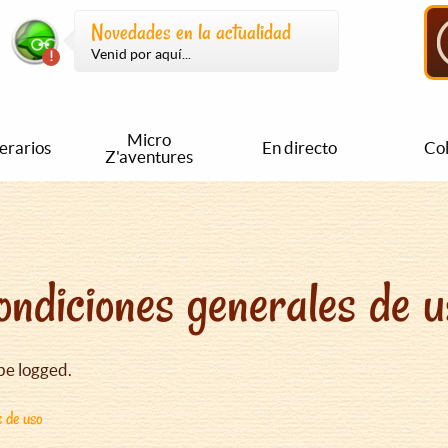
Novedades en la actualidad
Venid por aquí...
Micro
nerarios
En directo
Col
Z'aventures
ondiciones generales de u
be logged.
s de uso