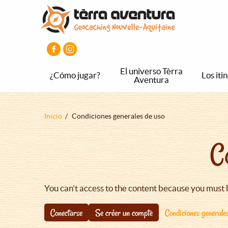
Pasar
Pasar
Pasar
al
al
al
contenido
menú
pie
principal
principal
de
página
principal
El universo Tèrra
¿Cómo jugar?
Los iti
Aventura
Sobrescribir
Inicio
Condiciones generales de uso
enlaces
C
de
ayuda
a
la
You can't access to the content because you must 
navegación
Conectarse
Se créer un compte
Condiciones generale