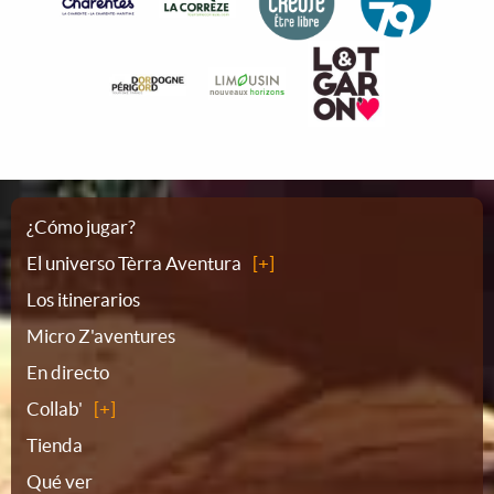
Plano
¿Cómo jugar?
El universo Tèrra Aventura
del
Los itinerarios
Micro Z'aventures
sitio
En directo
Collab'
Tienda
Qué ver