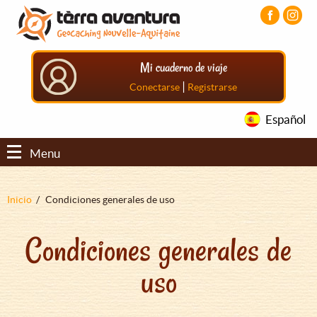
Pasar
Pasar
Pasar
al
al
al
contenido
menú
pie
principal
principal
de
Mi cuaderno de viaje
página
principal
|
Conectarse
Registrarse
Español
Menu
Sobrescribir
Inicio
Condiciones generales de uso
enlaces
Condiciones generales de
de
ayuda
uso
a
la
navegación